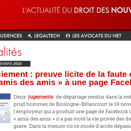
L'ACTUALITÉ DU
DROIT DES
NOUV
RUDENCES
LEGALTECH
LES AVOCATS DU NET
lités
EMBRE
2010
iement : preuve licite de la faute
 amis des amis » à une page Fac
Deux
jugements
de départage rendus dans la mêm
prud’hommes de Boulogne-Billancourt le 19 nov
l’employeur qui a produit une page de Facebook d
« amis des amis » n’a pas violé la vie privée des d
grave. Dans la mesure où ce mode d’accès dépassait