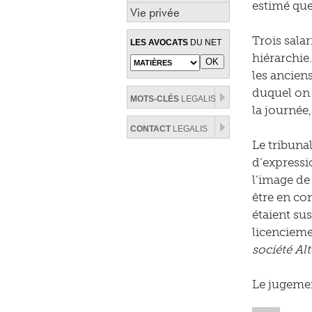
estimé que
Vie privée
Trois salar
LES AVOCATS
DU NET
hiérarchie.
les anciens
duquel on 
MOTS-CLÉS
LEGALIS
la journée
CONTACT
LEGALIS
Le tribunal
d’expressio
l’image de
être en con
étaient sus
licenciem
société Alt
Le jugemen