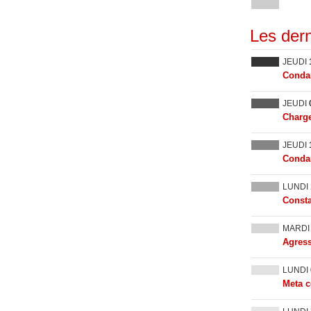
Les dern
JEUDI
Condam
JEUDI
Charge
JEUDI
Condam
LUNDI
Consta
MARD
Agress
LUNDI
Meta c