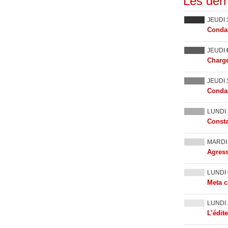
Les dern
JEUDI
Condam
JEUDI
Charge
JEUDI
Condam
LUNDI
Consta
MARD
Agress
LUNDI
Meta c
LUNDI
L’édit