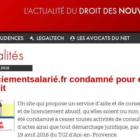
L'ACTUALITÉ DU
DROIT DES
NOUV
RUDENCES
LEGALTECH
LES AVOCATS DU NET
lités
I
2016
iementsalarié.fr condamné pour e
it
Un site qui propose un service d’aide et de cons
et de licenciement abusif, qu’elles soient ou non 
été condamné à cesser toutes activités de consul
d’actes ainsi que tout démarchage juridique, pa
19 avril 2016 du TGI d’Aix-en-Provence.