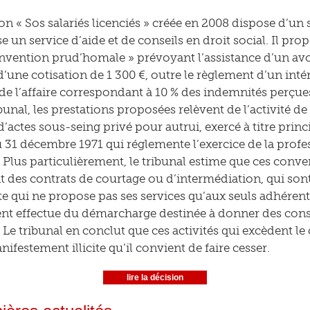
on « Sos salariés licenciés » créée en 2008 dispose d’un s
e un service d’aide et de conseils en droit social. Il p
nvention prud’homale » prévoyant l’assistance d’un avo
’une cotisation de 1 300 €, outre le règlement d’un inté
 de l’affaire correspondant à 10 % des indemnités perçues
bunal, les prestations proposées relèvent de l’activité de
’actes sous-seing privé pour autrui, exercé à titre princip
du 31 décembre 1971 qui réglemente l’exercice de la profe
. Plus particulièrement, le tribunal estime que ces con
 des contrats de courtage ou d’intermédiation, qui sont i
site qui ne propose pas ses services qu’aux seuls adhérent
nt effectue du démarcharge destinée à donner des consu
 Le tribunal en conclut que ces activités qui excèdent le
ifestement illicite qu’il convient de faire cesser.
lire la décision