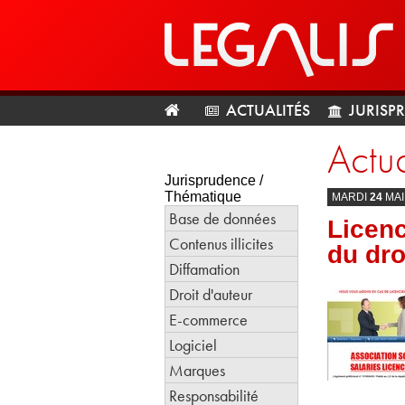
ACTUALITÉS
JURISP
Actua
Jurisprudence /
Thématique
MARDI
24
MA
Base de données
Licenc
Contenus illicites
du dro
Diffamation
Droit d'auteur
E-commerce
Logiciel
Marques
Responsabilité