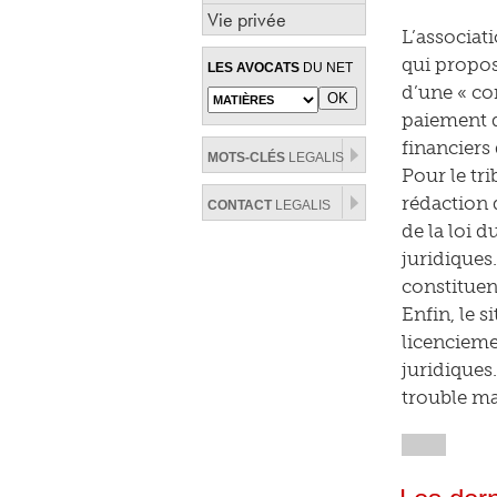
Vie privée
L’associati
qui propos
LES AVOCATS
DU NET
d’une « co
paiement d
financiers
MOTS-CLÉS
LEGALIS
Pour le tri
rédaction d
CONTACT
LEGALIS
de la loi 
juridiques
constituent
Enfin, le 
licencieme
juridiques.
trouble man