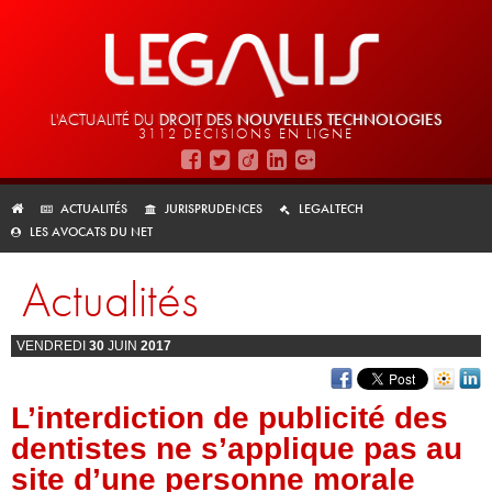
L'ACTUALITÉ DU
DROIT DES
NOUVELLES TECHNOLOGIES
3112 DÉCISIONS EN LIGNE
ACTUALITÉS
JURISPRUDENCES
LEGALTECH
LES AVOCATS DU NET
Actualités
VENDREDI
30
JUIN
2017
L’interdiction de publicité des
dentistes ne s’applique pas au
site d’une personne morale