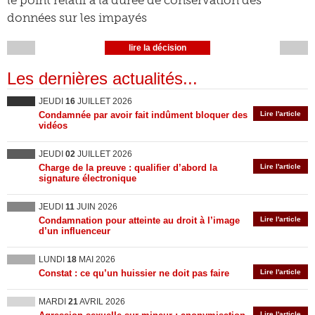
le point relatif à la durée de conservation des
données sur les impayés
lire la décision
Les dernières actualités...
JEUDI
16
JUILLET 2026
Condamnée par avoir fait indûment bloquer des
Lire l'article
vidéos
JEUDI
02
JUILLET 2026
Charge de la preuve : qualifier d’abord la
Lire l'article
signature électronique
JEUDI
11
JUIN 2026
Condamnation pour atteinte au droit à l’image
Lire l'article
d’un influenceur
LUNDI
18
MAI 2026
Constat : ce qu’un huissier ne doit pas faire
Lire l'article
MARDI
21
AVRIL 2026
Lire l'article