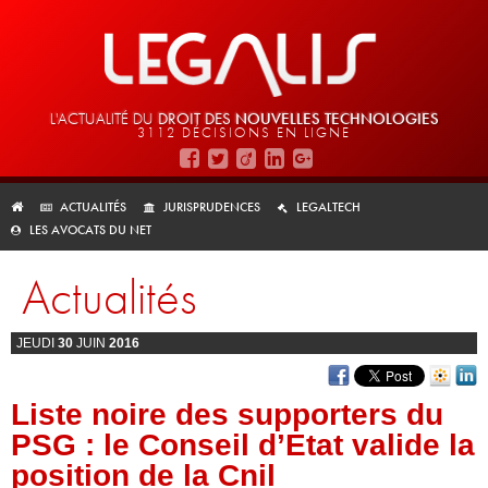
L'ACTUALITÉ DU
DROIT DES
NOUVELLES TECHNOLOGIES
3112 DÉCISIONS EN LIGNE
ACTUALITÉS
JURISPRUDENCES
LEGALTECH
LES AVOCATS DU NET
Actualités
JEUDI
30
JUIN
2016
Liste noire des supporters du
PSG : le Conseil d’Etat valide la
position de la Cnil