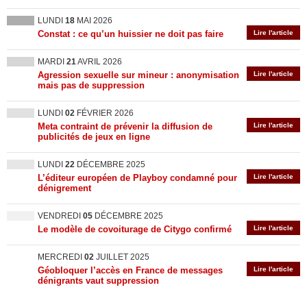
LUNDI
18
MAI 2026
Constat : ce qu’un huissier ne doit pas faire
Lire l'article
MARDI
21
AVRIL 2026
Agression sexuelle sur mineur : anonymisation
Lire l'article
mais pas de suppression
LUNDI
02
FÉVRIER 2026
Meta contraint de prévenir la diffusion de
Lire l'article
publicités de jeux en ligne
LUNDI
22
DÉCEMBRE 2025
L’éditeur européen de Playboy condamné pour
Lire l'article
dénigrement
VENDREDI
05
DÉCEMBRE 2025
Le modèle de covoiturage de Citygo confirmé
Lire l'article
MERCREDI
02
JUILLET 2025
Géobloquer l’accès en France de messages
Lire l'article
dénigrants vaut suppression