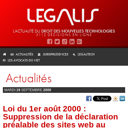
L'ACTUALITÉ DU
DROIT DES
NOUVELLES TECHNOLOGIES
3112 DÉCISIONS EN LIGNE
ACTUALITÉS
JURISPRUDENCES
LEGALTECH
LES AVOCATS DU NET
Actualités
MARDI
19
SEPTEMBRE
2000
Loi du 1er août 2000 :
Suppression de la déclaration
préalable des sites web au