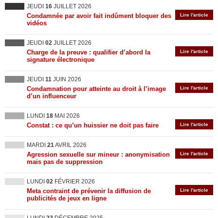
JEUDI
16
JUILLET 2026
Condamnée par avoir fait indûment bloquer des
Lire l'article
vidéos
JEUDI
02
JUILLET 2026
Charge de la preuve : qualifier d’abord la
Lire l'article
signature électronique
JEUDI
11
JUIN 2026
Condamnation pour atteinte au droit à l’image
Lire l'article
d’un influenceur
LUNDI
18
MAI 2026
Constat : ce qu’un huissier ne doit pas faire
Lire l'article
MARDI
21
AVRIL 2026
Agression sexuelle sur mineur : anonymisation
Lire l'article
mais pas de suppression
LUNDI
02
FÉVRIER 2026
Meta contraint de prévenir la diffusion de
Lire l'article
publicités de jeux en ligne