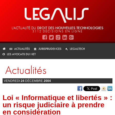
L'ACTUALITÉ DU
DROIT DES
NOUVELLES TECHNOLOGIES
3112 DÉCISIONS EN LIGNE
ACTUALITÉS
JURISPRUDENCES
LEGALTECH
LES AVOCATS DU NET
Actualités
VENDREDI
24
DÉCEMBRE
2004
Loi « Informatique et libertés » :
un risque judiciaire à prendre
en considération