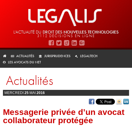
L'ACTUALITÉ DU
DROIT DES
NOUVELLES TECHNOLOGIES
3112 DÉCISIONS EN LIGNE
ACTUALITÉS
JURISPRUDENCES
LEGALTECH
LES AVOCATS DU NET
Actualités
MERCREDI
25
MAI
2016
Messagerie privée d’un avocat
collaborateur protégée