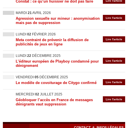
Constat : ce qu’un huissier ne doit pas faire
Lire l'article
MARDI
21
AVRIL 2026
Agression sexuelle sur mineur : anonymisation
Lire l'article
mais pas de suppression
LUNDI
02
FÉVRIER 2026
Meta contraint de prévenir la diffusion de
Lire l'article
publicités de jeux en ligne
LUNDI
22
DÉCEMBRE 2025
L’éditeur européen de Playboy condamné pour
Lire l'article
dénigrement
VENDREDI
05
DÉCEMBRE 2025
Le modèle de covoiturage de Citygo confirmé
Lire l'article
MERCREDI
02
JUILLET 2025
Géobloquer l’accès en France de messages
Lire l'article
dénigrants vaut suppression
CONTACT
&
INFOS LÉGALES