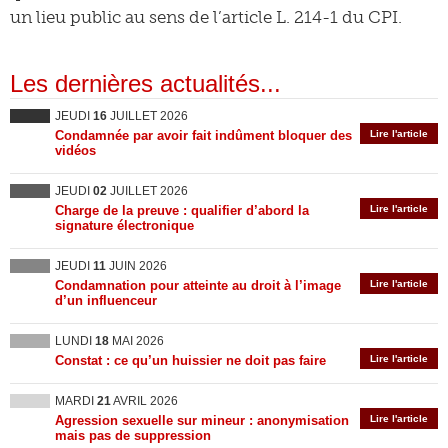
un lieu public au sens de l’article L. 214-1 du CPI.
Les dernières actualités...
JEUDI
16
JUILLET 2026
Condamnée par avoir fait indûment bloquer des
Lire l'article
vidéos
JEUDI
02
JUILLET 2026
Charge de la preuve : qualifier d’abord la
Lire l'article
signature électronique
JEUDI
11
JUIN 2026
Condamnation pour atteinte au droit à l’image
Lire l'article
d’un influenceur
LUNDI
18
MAI 2026
Constat : ce qu’un huissier ne doit pas faire
Lire l'article
MARDI
21
AVRIL 2026
Agression sexuelle sur mineur : anonymisation
Lire l'article
mais pas de suppression