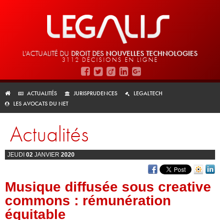
L'ACTUALITÉ DU
DROIT DES
NOUVELLES TECHNOLOGIES
3112 DÉCISIONS EN LIGNE
ACTUALITÉS
JURISPRUDENCES
LEGALTECH
LES AVOCATS DU NET
Actualités
JEUDI
02
JANVIER
2020
Musique diffusée sous creative
commons : rémunération
équitable