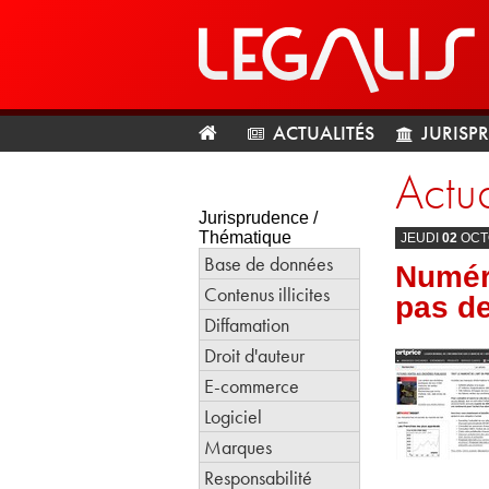
ACTUALITÉS
JURISP
Actua
Jurisprudence /
Thématique
JEUDI
02
OCT
Base de données
Numéri
Contenus illicites
pas de
Diffamation
Droit d'auteur
E-commerce
Logiciel
Marques
Responsabilité