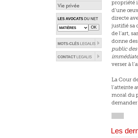
propriété i
Vie privée
d’une œuvr
directe av
LES AVOCATS
DU NET
justifié s
de l’art, s
donne des 
MOTS-CLÉS
LEGALIS
public des
immédiate
CONTACT
LEGALIS
verser à l
La Cour de
l’atteinte 
moral du pe
demander l
Les dern