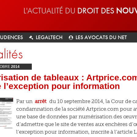
L'ACTUALITÉ DU
DROIT DES
NOUV
RUDENCES
LEGALTECH
LES AVOCATS DU NET
lités
OBRE
2014
sation de tableaux : Artprice.co
 l’exception pour information
Par un
arrêt
du 10 septembre 2014, la Cour de ca
condamnation de la société Artprice.com pour av
une base de données par numérisation des œuvres
d’admettre que le site de ventes aux enchères d’œ
l’exception pour information, inscrite à l’article L