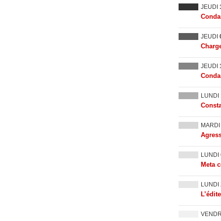
JEUDI
Condam
JEUDI
Charge
JEUDI
Condam
LUNDI
Consta
MARD
Agress
LUNDI
Meta c
LUNDI
L’édit
VEND