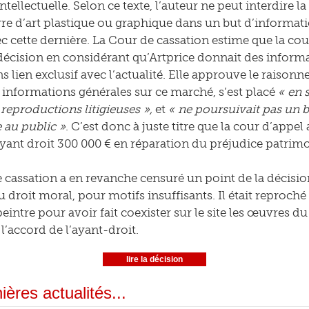
ntellectuelle. Selon ce texte, l’auteur ne peut interdire 
e d’art plastique ou graphique dans un but d’informati
ec cette dernière. La Cour de cassation estime que la cou
a décision en considérant qu’Artprice donnait des inform
ans lien exclusif avec l’actualité. Elle approuve le raison
informations générales sur ce marché, s’est placé
« en 
 reproductions litigieuses »,
et
« ne poursuivait pas un b
 au public »
. C’est donc à juste titre que la cour d’appe
’ayant droit 300 000 € en réparation du préjudice patrimo
 cassation a en revanche censuré un point de la décision
au droit moral, pour motifs insuffisants. Il était reproché 
intre pour avoir fait coexister sur le site les œuvres du
’accord de l’ayant-droit.
lire la décision
ières actualités...