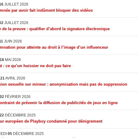
16
JUILLET 2026
née par avoir fait indûment bloquer des vidéos
02
JUILLET 2026
 de la preuve : qualifier d’abord la signature électronique
11
JUIN 2026
nation pour atteinte au droit à l’image d’un influenceur
18
MAI 2026
t : ce qu’un huissier ne doit pas faire
I
21
AVRIL 2026
ion sexuelle sur mineur : anonymisation mais pas de suppression
02
FÉVRIER 2026
ontraint de prévenir la diffusion de publicités de jeux en ligne
22
DÉCEMBRE 2025
eur européen de Playboy condamné pour dénigrement
REDI
05
DÉCEMBRE 2025