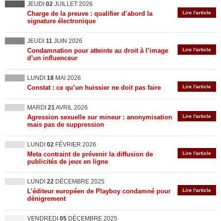
JEUDI
02
JUILLET 2026
Charge de la preuve : qualifier d’abord la
Lire l'article
signature électronique
JEUDI
11
JUIN 2026
Condamnation pour atteinte au droit à l’image
Lire l'article
d’un influenceur
LUNDI
18
MAI 2026
Constat : ce qu’un huissier ne doit pas faire
Lire l'article
MARDI
21
AVRIL 2026
Agression sexuelle sur mineur : anonymisation
Lire l'article
mais pas de suppression
LUNDI
02
FÉVRIER 2026
Meta contraint de prévenir la diffusion de
Lire l'article
publicités de jeux en ligne
LUNDI
22
DÉCEMBRE 2025
L’éditeur européen de Playboy condamné pour
Lire l'article
dénigrement
VENDREDI
05
DÉCEMBRE 2025