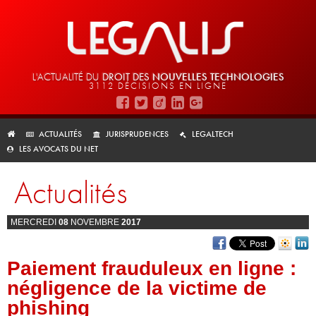
L'ACTUALITÉ DU
DROIT DES
NOUVELLES TECHNOLOGIES
3112 DÉCISIONS EN LIGNE
ACTUALITÉS
JURISPRUDENCES
LEGALTECH
LES AVOCATS DU NET
Actualités
MERCREDI
08
NOVEMBRE
2017
Paiement frauduleux en ligne :
négligence de la victime de
phishing