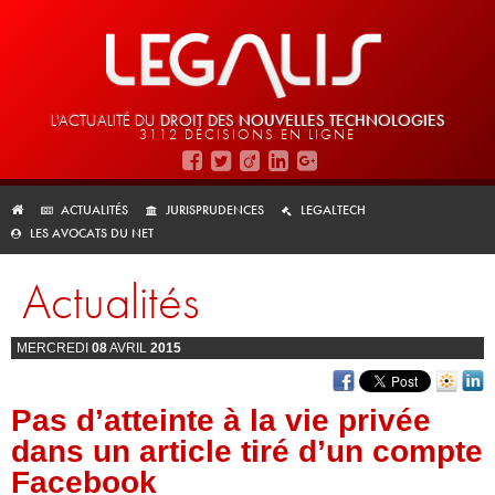
L'ACTUALITÉ DU
DROIT DES
NOUVELLES TECHNOLOGIES
3112 DÉCISIONS EN LIGNE
ACTUALITÉS
JURISPRUDENCES
LEGALTECH
LES AVOCATS DU NET
Actualités
MERCREDI
08
AVRIL
2015
Pas d’atteinte à la vie privée
dans un article tiré d’un compte
Facebook