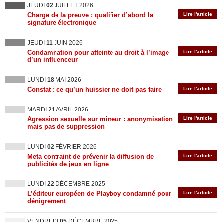
JEUDI
02
JUILLET 2026
Charge de la preuve : qualifier d’abord la
Lire l'article
signature électronique
JEUDI
11
JUIN 2026
Condamnation pour atteinte au droit à l’image
Lire l'article
d’un influenceur
LUNDI
18
MAI 2026
Constat : ce qu’un huissier ne doit pas faire
Lire l'article
MARDI
21
AVRIL 2026
Agression sexuelle sur mineur : anonymisation
Lire l'article
mais pas de suppression
LUNDI
02
FÉVRIER 2026
Meta contraint de prévenir la diffusion de
Lire l'article
publicités de jeux en ligne
LUNDI
22
DÉCEMBRE 2025
L’éditeur européen de Playboy condamné pour
Lire l'article
dénigrement
VENDREDI
05
DÉCEMBRE 2025