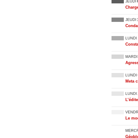
JEUDI
Charge
JEUDI
Condam
LUNDI
Consta
MARD
Agress
LUNDI
Meta c
LUNDI
L’édit
VEND
Le mod
MERC
Géoblo