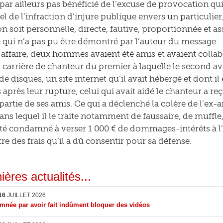
par ailleurs pas bénéficié de l’excuse de provocation qui
l de l’infraction d’injure publique envers un particulier
n soit personnelle, directe, fautive, proportionnée et a
Ce qui n’a pas pu être démontré par l’auteur du message.
 affaire, deux hommes avaient été amis et avaient colla
a carrière de chanteur du premier à laquelle le second av
e disques, un site internet qu’il avait hébergé et dont il
après leur rupture, celui qui avait aidé le chanteur a r
 partie de ses amis. Ce qui a déclenché la colère de l’ex
ns lequel il le traite notamment de faussaire, de muffle
été condamné à verser 1 000 € de dommages-intérêts à l’
tre des frais qu’il a dû consentir pour sa défense.
ières actualités...
16
JUILLET 2026
née par avoir fait indûment bloquer des vidéos