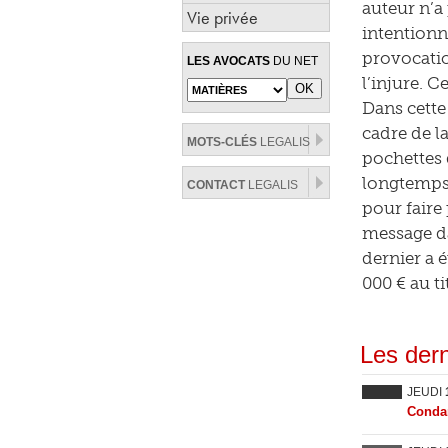
auteur n’a 
Vie privée
intentionne
provocatio
LES AVOCATS
DU NET
l’injure. 
Dans cette
cadre de l
MOTS-CLÉS
LEGALIS
pochettes d
longtemps 
CONTACT
LEGALIS
pour faire
message da
dernier a 
000 € au ti
Les dern
JEUDI
Condam