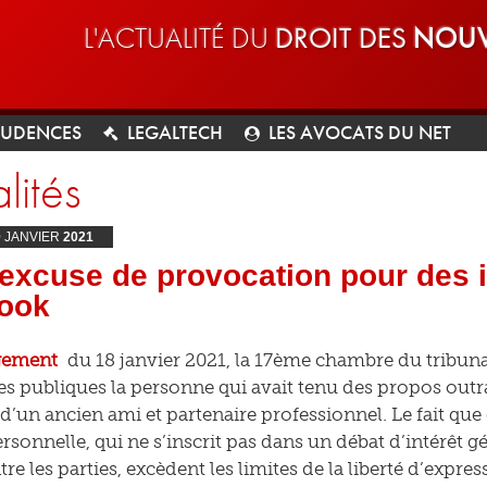
L'ACTUALITÉ DU
DROIT DES
NOUV
RUDENCES
LEGALTECH
LES AVOCATS DU NET
lités
0
JANVIER
2021
excuse de provocation pour des i
ook
gement
du 18 janvier 2021, la 17ème chambre du tribuna
es publiques la personne qui avait tenu des propos out
 d’un ancien ami et partenaire professionnel. Le fait qu
rsonnelle, qui ne s’inscrit pas dans un débat d’intérêt
tre les parties, excèdent les limites de la liberté d’expres