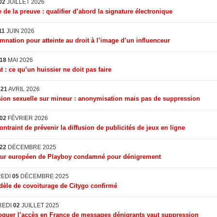
02
JUILLET 2026
 de la preuve : qualifier d’abord la signature électronique
11
JUIN 2026
nation pour atteinte au droit à l’image d’un influenceur
18
MAI 2026
t : ce qu’un huissier ne doit pas faire
I
21
AVRIL 2026
ion sexuelle sur mineur : anonymisation mais pas de suppression
02
FÉVRIER 2026
ontraint de prévenir la diffusion de publicités de jeux en ligne
22
DÉCEMBRE 2025
eur européen de Playboy condamné pour dénigrement
REDI
05
DÉCEMBRE 2025
èle de covoiturage de Citygo confirmé
REDI
02
JUILLET 2025
quer l’accès en France de messages dénigrants vaut suppression