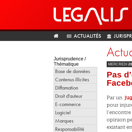
ACTUALITÉS
JURISP
Actua
Jurisprudence /
Thématique
MERCREDI
2
Base de données
Pas d’
Contenus illicites
Faceb
Diffamation
Droit d'auteur
Par un
ju
E-commerce
pour injur
Logiciel
l’encontre
opinion pe
Marques
existant en
Responsabilité