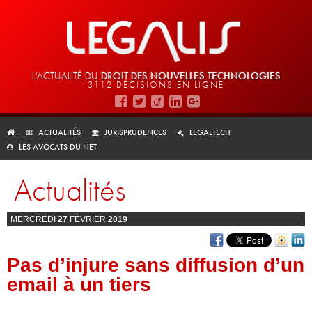
L'ACTUALITÉ DU
DROIT DES
NOUVELLES TECHNOLOGIES
3112 DÉCISIONS EN LIGNE
ACTUALITÉS
JURISPRUDENCES
LEGALTECH
LES AVOCATS DU NET
Actualités
MERCREDI
27
FÉVRIER
2019
Pas d’injure sans diffusion d’un
email à un tiers