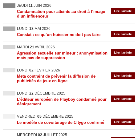
JEUDI
11
JUIN 2026
Condamnation pour atteinte au droit à l’image
Lire l'article
d’un influenceur
LUNDI
18
MAI 2026
Constat : ce qu’un huissier ne doit pas faire
Lire l'article
MARDI
21
AVRIL 2026
Agression sexuelle sur mineur : anonymisation
Lire l'article
mais pas de suppression
LUNDI
02
FÉVRIER 2026
Meta contraint de prévenir la diffusion de
Lire l'article
publicités de jeux en ligne
LUNDI
22
DÉCEMBRE 2025
L’éditeur européen de Playboy condamné pour
Lire l'article
dénigrement
VENDREDI
05
DÉCEMBRE 2025
Le modèle de covoiturage de Citygo confirmé
Lire l'article
MERCREDI
02
JUILLET 2025