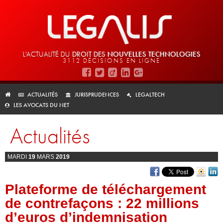
L'ACTUALITÉ DU
DROIT DES
NOUVELLES TECHNOLOGIES
3112 DÉCISIONS EN LIGNE
ACTUALITÉS
JURISPRUDENCES
LEGALTECH
LES AVOCATS DU NET
Actualités
MARDI
19
MARS
2019
Plateforme de téléchargement
de contrefaçons : 22 millions
d’euros d’indemnisation