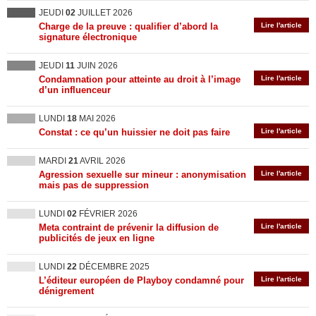
JEUDI
02
JUILLET 2026
Charge de la preuve : qualifier d’abord la
Lire l'article
signature électronique
JEUDI
11
JUIN 2026
Condamnation pour atteinte au droit à l’image
Lire l'article
d’un influenceur
LUNDI
18
MAI 2026
Constat : ce qu’un huissier ne doit pas faire
Lire l'article
MARDI
21
AVRIL 2026
Agression sexuelle sur mineur : anonymisation
Lire l'article
mais pas de suppression
LUNDI
02
FÉVRIER 2026
Meta contraint de prévenir la diffusion de
Lire l'article
publicités de jeux en ligne
LUNDI
22
DÉCEMBRE 2025
L’éditeur européen de Playboy condamné pour
Lire l'article
dénigrement