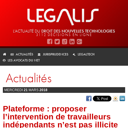
L'ACTUALITÉ DU
DROIT DES
NOUVELLES TECHNOLOGIES
3112 DÉCISIONS EN LIGNE
ACTUALITÉS
JURISPRUDENCES
LEGALTECH
LES AVOCATS DU NET
Actualités
MERCREDI
21
MARS
2018
Plateforme : proposer
l’intervention de travailleurs
indépendants n’est pas illicite