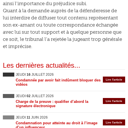
ainsi l’importance du préjudice subi.
Quant à la demande auprès de la défenderesse de
lui interdire de diffuser tout contenu représentant
son ex-amant ou toute correspondance échangée
avec lui sur tout support et à quelque personne que
ce soit, le tribunal l’a rejetée la jugeant trop générale
et imprécise.
Les dernières actualités...
JEUDI
16
JUILLET 2026
Condamnée par avoir fait indûment bloquer des
Lire l'article
vidéos
JEUDI
02
JUILLET 2026
Charge de la preuve : qualifier d’abord la
Lire l'article
signature électronique
JEUDI
11
JUIN 2026
Condamnation pour atteinte au droit à l’image
Lire l'article
d’un influenceur