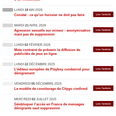
LUNDI
18
MAI 2026
Constat : ce qu’un huissier ne doit pas faire
Lire l'article
MARDI
21
AVRIL 2026
Agression sexuelle sur mineur : anonymisation
Lire l'article
mais pas de suppression
LUNDI
02
FÉVRIER 2026
Meta contraint de prévenir la diffusion de
Lire l'article
publicités de jeux en ligne
LUNDI
22
DÉCEMBRE 2025
L’éditeur européen de Playboy condamné pour
Lire l'article
dénigrement
VENDREDI
05
DÉCEMBRE 2025
Le modèle de covoiturage de Citygo confirmé
Lire l'article
MERCREDI
02
JUILLET 2025
Géobloquer l’accès en France de messages
Lire l'article
dénigrants vaut suppression