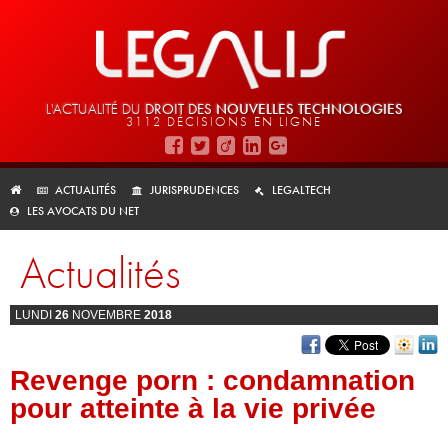
L'ACTUALITÉ DU
DROIT DES
NOUVELLES TECHNOLOGIES
3112 DÉCISIONS EN LIGNE
ACTUALITÉS
JURISPRUDENCES
LEGALTECH
LES AVOCATS DU NET
Actualités
LUNDI
26
NOVEMBRE
2018
Revenge porn : condamnation
pour atteinte à la vie privée