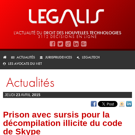
L'ACTUALITÉ DU
DROIT DES
NOUVELLES TECHNOLOGIES
3112 DÉCISIONS EN LIGNE
ACTUALITÉS
JURISPRUDENCES
LEGALTECH
LES AVOCATS DU NET
Actualités
JEUDI
23
AVRIL
2015
Prison avec sursis pour la
décompilation illicite du code
de Skype