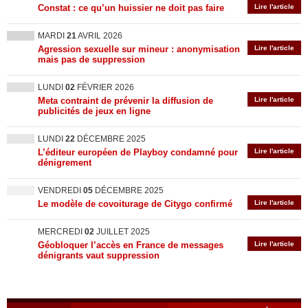
Constat : ce qu’un huissier ne doit pas faire
Lire l'article
MARDI
21
AVRIL 2026
Agression sexuelle sur mineur : anonymisation
Lire l'article
mais pas de suppression
LUNDI
02
FÉVRIER 2026
Meta contraint de prévenir la diffusion de
Lire l'article
publicités de jeux en ligne
LUNDI
22
DÉCEMBRE 2025
L’éditeur européen de Playboy condamné pour
Lire l'article
dénigrement
VENDREDI
05
DÉCEMBRE 2025
Le modèle de covoiturage de Citygo confirmé
Lire l'article
MERCREDI
02
JUILLET 2025
Géobloquer l’accès en France de messages
Lire l'article
dénigrants vaut suppression