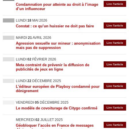
Condamnation pour atteinte au droit à l’image
Lire l'article
d’un influenceur
LUNDI
18
MAI 2026
Constat : ce qu’un huissier ne doit pas faire
Lire l'article
MARDI
21
AVRIL 2026
Agression sexuelle sur mineur : anonymisation
Lire l'article
mais pas de suppression
LUNDI
02
FÉVRIER 2026
Meta contraint de prévenir la diffusion de
Lire l'article
publicités de jeux en ligne
LUNDI
22
DÉCEMBRE 2025
L’éditeur européen de Playboy condamné pour
Lire l'article
dénigrement
VENDREDI
05
DÉCEMBRE 2025
Le modèle de covoiturage de Citygo confirmé
Lire l'article
MERCREDI
02
JUILLET 2025
Géobloquer l’accès en France de messages
Lire l'article