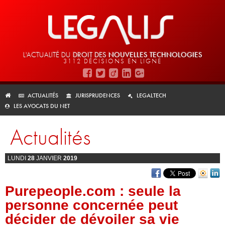
L'ACTUALITÉ DU
DROIT DES
NOUVELLES TECHNOLOGIES
3112 DÉCISIONS EN LIGNE
ACTUALITÉS
JURISPRUDENCES
LEGALTECH
LES AVOCATS DU NET
Actualités
LUNDI
28
JANVIER
2019
Purepeople.com : seule la
personne concernée peut
décider de dévoiler sa vie