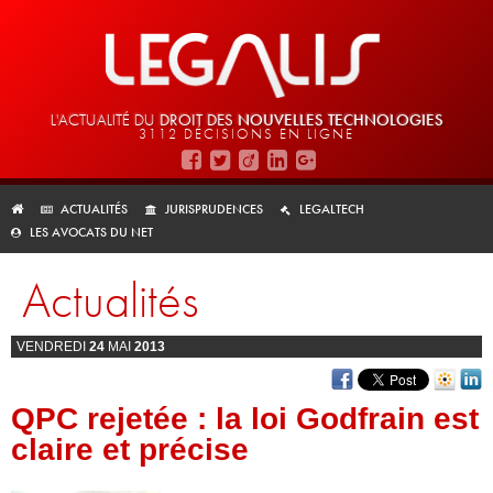
L'ACTUALITÉ DU
DROIT DES
NOUVELLES TECHNOLOGIES
3112 DÉCISIONS EN LIGNE
ACTUALITÉS
JURISPRUDENCES
LEGALTECH
LES AVOCATS DU NET
Actualités
VENDREDI
24
MAI
2013
QPC rejetée : la loi Godfrain est
claire et précise