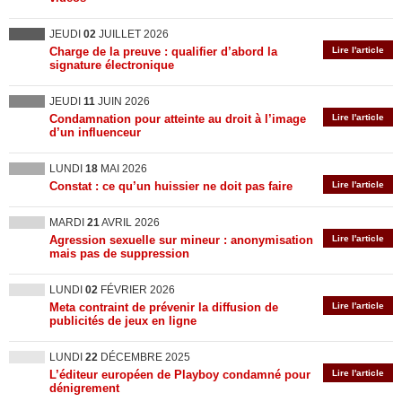
JEUDI
02
JUILLET 2026
Charge de la preuve : qualifier d’abord la
Lire l'article
signature électronique
JEUDI
11
JUIN 2026
Condamnation pour atteinte au droit à l’image
Lire l'article
d’un influenceur
LUNDI
18
MAI 2026
Constat : ce qu’un huissier ne doit pas faire
Lire l'article
MARDI
21
AVRIL 2026
Agression sexuelle sur mineur : anonymisation
Lire l'article
mais pas de suppression
LUNDI
02
FÉVRIER 2026
Meta contraint de prévenir la diffusion de
Lire l'article
publicités de jeux en ligne
LUNDI
22
DÉCEMBRE 2025
L’éditeur européen de Playboy condamné pour
Lire l'article
dénigrement