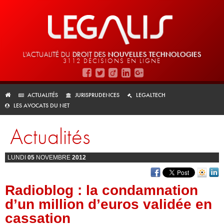
L'ACTUALITÉ DU
DROIT DES
NOUVELLES TECHNOLOGIES
3112 DÉCISIONS EN LIGNE
ACTUALITÉS
JURISPRUDENCES
LEGALTECH
LES AVOCATS DU NET
Actualités
LUNDI
05
NOVEMBRE
2012
Radioblog : la condamnation
d’un million d’euros validée en
cassation