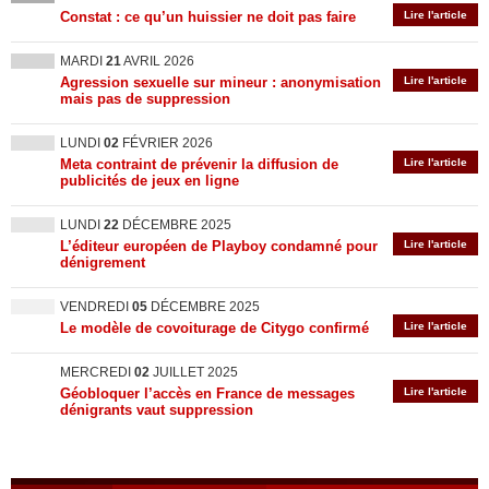
Constat : ce qu’un huissier ne doit pas faire
Lire l'article
MARDI
21
AVRIL 2026
Agression sexuelle sur mineur : anonymisation
Lire l'article
mais pas de suppression
LUNDI
02
FÉVRIER 2026
Meta contraint de prévenir la diffusion de
Lire l'article
publicités de jeux en ligne
LUNDI
22
DÉCEMBRE 2025
L’éditeur européen de Playboy condamné pour
Lire l'article
dénigrement
VENDREDI
05
DÉCEMBRE 2025
Le modèle de covoiturage de Citygo confirmé
Lire l'article
MERCREDI
02
JUILLET 2025
Géobloquer l’accès en France de messages
Lire l'article
dénigrants vaut suppression