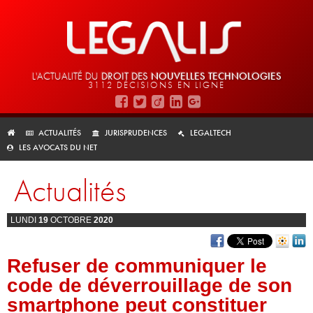
L'ACTUALITÉ DU
DROIT DES
NOUVELLES TECHNOLOGIES
3112 DÉCISIONS EN LIGNE
ACTUALITÉS
JURISPRUDENCES
LEGALTECH
LES AVOCATS DU NET
Actualités
LUNDI
19
OCTOBRE
2020
Refuser de communiquer le
code de déverrouillage de son
smartphone peut constituer