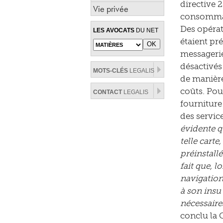
directive 
Vie privée
consomma
Des opérat
LES AVOCATS
DU NET
étaient pré
messagerie 
désactivés
MOTS-CLÉS
LEGALIS
de manière
coûts. Pou
CONTACT
LEGALIS
fourniture 
des servic
évidente q
telle carte
préinstall
fait que, l
navigation
à son insu 
nécessaire
conclu la 