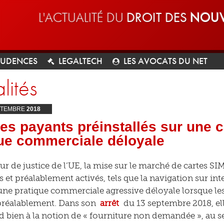
L'ACTUALITÉ DU
DROIT DES
NOUV
RUDENCES
LEGALTECH
LES AVOCATS DU NET
lités
TEMBRE
2018
es payants préinstallés sur une c
ue commerciale déloyale
ur de justice de l’UE, la mise sur le marché de cartes S
s et préalablement activés, tels que la navigation sur int
une pratique commerciale agressive déloyale lorsque l
préalablement. Dans son
arrêt
du 13 septembre 2018, ell
 bien à la notion de « fourniture non demandée », au sen