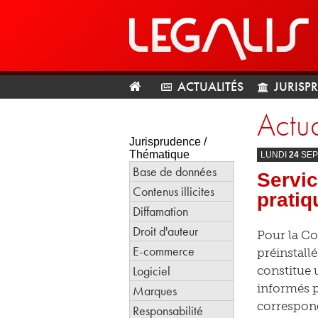
ACTUALITÉS
JURISP
Actua
Jurisprudence /
Thématique
LUNDI
24
SEP
Base de données
Servic
Contenus illicites
pratiq
Diffamation
Droit d'auteur
Pour la Co
E-commerce
préinstallé
Logiciel
constitue 
informés 
Marques
correspond
Responsabilité