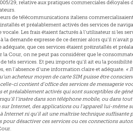
2005/29, relative aux pratiques commerciales déloyales d
teurs.
eurs de télécommunications italiens commercialisaient 
installés et préalablement activés des services de naviga
vocale. Les frais étaient facturés à l’utilisateur si les se
 à la demande expresse de ce dernier alors qu’il n’avait 
 adéquate, que ces services étaient préinstallés et préal
r la Cour, on ne peut pas considérer que le consommateu
de tels services. Et peu importe qu’il ait eu la possibilit
es, en l’absence d’une information claire et adéquate.
« I
u’un acheteur moyen de carte SIM puisse être conscient d
, celle-ci contient d’office des services de messagerie vo
és et préalablement activés qui sont susceptibles de géné
orsqu’il l’insère dans son téléphone mobile, ou dans tout
 sur Internet, des applications ou l’appareil lui-même s
à Internet ni qu’il ait une maîtrise technique suffisante 
s pour désactiver ces services ou ces connections autom
Cour.