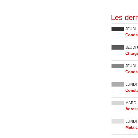
Les dern
JEUDI
Condam
JEUDI
Charge
JEUDI
Condam
LUNDI
Consta
MARD
Agress
LUNDI
Meta c