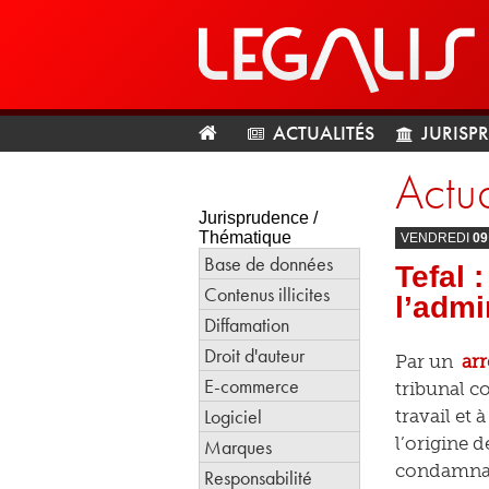
ACTUALITÉS
JURISP
Actua
Jurisprudence /
Thématique
VENDREDI
09
Base de données
Tefal 
Contenus illicites
l’admi
Diffamation
Droit d'auteur
Par un
arr
E-commerce
tribunal co
Logiciel
travail et 
l’origine 
Marques
condamnati
Responsabilité