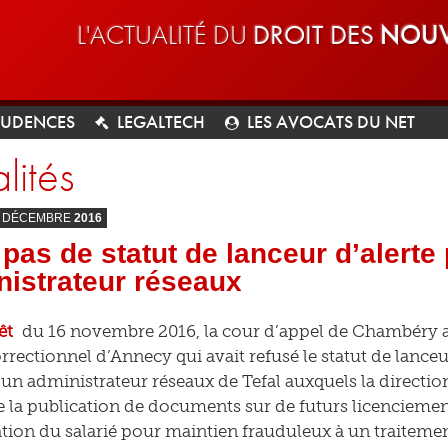
L'ACTUALITÉ DU
DROIT DES
NOUV
RUDENCES
LEGALTECH
LES AVOCATS DU NET
lités
DÉCEMBRE
2016
: pas de statut de lanceur d’alerte
nistrateur réseaux
êt
du 16 novembre 2016, la cour d’appel de Chambéry 
rrectionnel d’Annecy qui avait refusé le statut de lanceu
à un administrateur réseaux de Tefal auxquels la direction
de la publication de documents sur de futurs licenciement
on du salarié pour maintien frauduleux à un traiteme