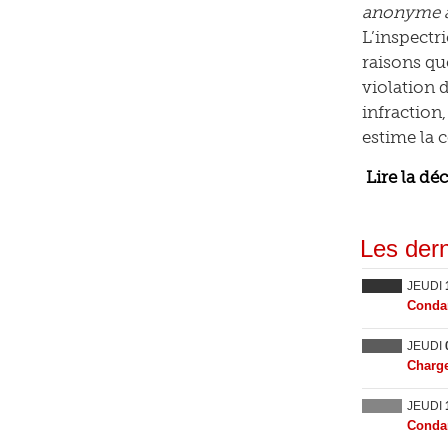
anonyme à l
L’inspectr
raisons que
violation 
infraction
estime la 
Lire la dé
Les dern
JEUDI
Condam
JEUDI
Charge
JEUDI
Condam