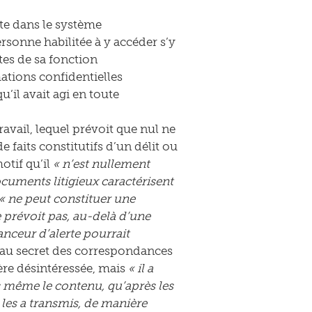
ite dans le système
rsonne habilitée à y accéder s’y
ites de sa fonction
mations confidentielles
u’il avait agi en toute
ravail, lequel prévoit que nul ne
 faits constitutifs d’un délit ou
otif qu’il
« n’est nullement
ocuments litigieux caractérisent
« ne peut constituer une
e prévoit pas, au-delà d’une
lanceur d’alerte pourrait
e au secret des correspondances
ère désintéressée, mais
« il a
 même le contenu, qu’après les
s les a transmis, de manière