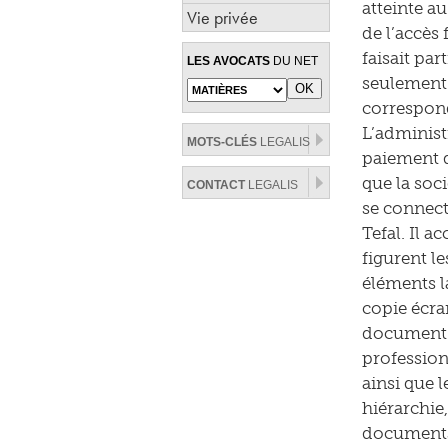
atteinte a
Vie privée
de l’accès
faisait pa
LES AVOCATS
DU NET
seulement 
correspond
L’administ
MOTS-CLÉS
LEGALIS
paiement d
que la soci
CONTACT
LEGALIS
se connect
Tefal. Il 
figurent l
éléments la
copie écra
document i
professionn
ainsi que l
hiérarchie,
documents 