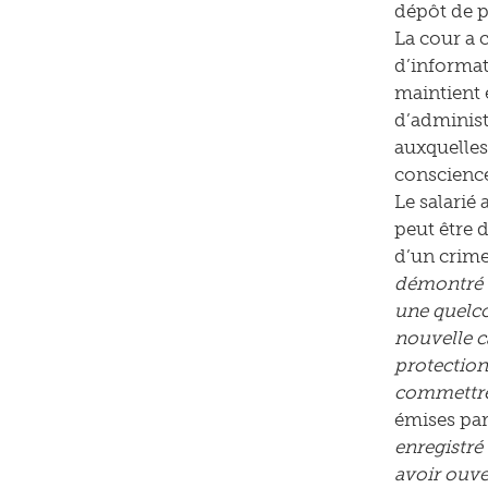
dépôt de pl
La cour a c
d’informat
maintient e
d’administr
auxquelles 
conscienc
Le salarié 
peut être d
d’un crime.
démontré q
une quelco
nouvelle ca
protection 
commettre
émises par
enregistré
avoir ouver