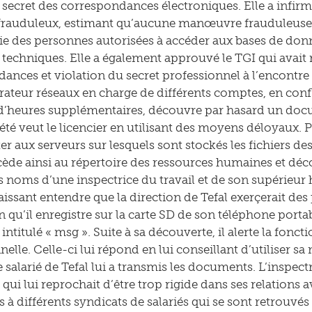
u secret des correspondances électroniques. Elle a infirm
 frauduleux, estimant qu’aucune manœuvre frauduleuse n
rtie des personnes autorisées à accéder aux bases de donn
techniques. Elle a également approuvé le TGI qui avait r
ances et violation du secret professionnel à l’encontre d
rateur réseaux en charge de différents comptes, en conf
’heures supplémentaires, découvre par hasard un docum
été veut le licencier en utilisant des moyens déloyaux. P
er aux serveurs sur lesquels sont stockés les fichiers d
accède ainsi au répertoire des ressources humaines et d
es noms d’une inspectrice du travail et de son supérieur 
issant entendre que la direction de Tefal exerçerait des p
n qu’il enregistre sur la carte SD de son téléphone porta
ntitulé « msg ». Suite à sa découverte, il alerte la fonct
elle. Celle-ci lui répond en lui conseillant d’utiliser s
e salarié de Tefal lui a transmis les documents. L’inspectr
 qui lui reprochait d’être trop rigide dans ses relations a
à différents syndicats de salariés qui se sont retrouvés 