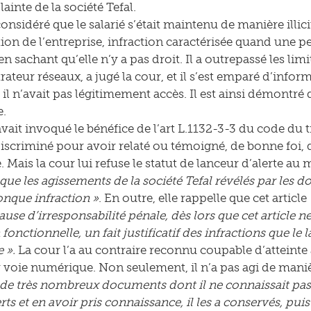
ainte de la société Tefal.
onsidéré que le salarié s’était maintenu de manière illic
ion de l’entreprise, infraction caractérisée quand une pe
n sachant qu’elle n’y a pas droit. Il a outrepassé les lim
ateur réseaux, a jugé la cour, et il s’est emparé d’infor
il n’avait pas légitimement accès. Il est ainsi démontré q
e.
avait invoqué le bénéfice de l’art L.1132-3-3 du code du t
iscriminé pour avoir relaté ou témoigné, de bonne foi, de
 Mais la cour lui refuse le statut de lanceur d’alerte au m
ue les agissements de la société Tefal révélés par les d
nque infraction »
. En outre, elle rappelle que cet article
use d’irresponsabilité pénale, dès lors que cet article n
fonctionnelle, un fait justificatif des infractions que le 
 ».
La cour l’a au contraire reconnu coupable d’atteint
 voie numérique. Non seulement, il n’a pas agi de mani
 de très nombreux documents dont il ne connaissait pas
ts et en avoir pris connaissance, il les a conservés, pui