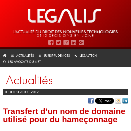
L'ACTUALITÉ DU
DROIT DES
NOUVELLES TECHNOLOGIES
3112 DÉCISIONS EN LIGNE
ACTUALITÉS
JURISPRUDENCES
LEGALTECH
LES AVOCATS DU NET
Actualités
JEUDI
31
AOÛT
2017
Transfert d’un nom de domaine
utilisé pour du hameçonnage