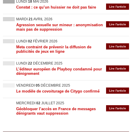
LUNDI
18
MAI 2026
Constat : ce qu’un huissier ne doit pas faire
Lire l'article
MARDI
21
AVRIL 2026
Agression sexuelle sur mineur : anonymisation
Lire l'article
mais pas de suppression
LUNDI
02
FÉVRIER 2026
Meta contraint de prévenir la diffusion de
Lire l'article
publicités de jeux en ligne
LUNDI
22
DÉCEMBRE 2025
L’éditeur européen de Playboy condamné pour
Lire l'article
dénigrement
VENDREDI
05
DÉCEMBRE 2025
Le modèle de covoiturage de Citygo confirmé
Lire l'article
MERCREDI
02
JUILLET 2025
Géobloquer l’accès en France de messages
Lire l'article
dénigrants vaut suppression