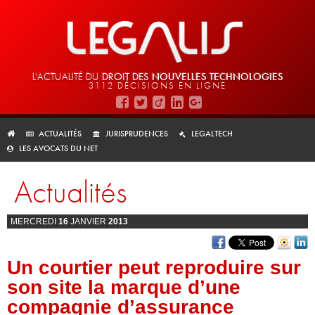
L'ACTUALITÉ DU
DROIT DES
NOUVELLES TECHNOLOGIES
3112 DÉCISIONS EN LIGNE
ACTUALITÉS
JURISPRUDENCES
LEGALTECH
LES AVOCATS DU NET
Actualités
MERCREDI
16
JANVIER
2013
Un courtier peut reproduire sur
son site la marque d’une
compagnie d’assurance