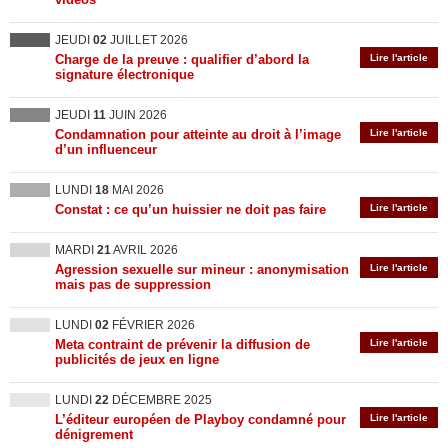
JEUDI
02
JUILLET 2026
Charge de la preuve : qualifier d’abord la
Lire l'article
signature électronique
JEUDI
11
JUIN 2026
Condamnation pour atteinte au droit à l’image
Lire l'article
d’un influenceur
LUNDI
18
MAI 2026
Constat : ce qu’un huissier ne doit pas faire
Lire l'article
MARDI
21
AVRIL 2026
Agression sexuelle sur mineur : anonymisation
Lire l'article
mais pas de suppression
LUNDI
02
FÉVRIER 2026
Meta contraint de prévenir la diffusion de
Lire l'article
publicités de jeux en ligne
LUNDI
22
DÉCEMBRE 2025
L’éditeur européen de Playboy condamné pour
Lire l'article
dénigrement