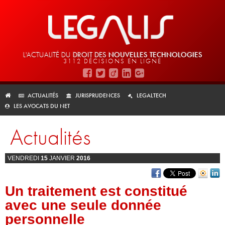
L'ACTUALITÉ DU
DROIT DES
NOUVELLES TECHNOLOGIES
3112 DÉCISIONS EN LIGNE
ACTUALITÉS
JURISPRUDENCES
LEGALTECH
LES AVOCATS DU NET
Actualités
VENDREDI
15
JANVIER
2016
Un traitement est constitué
avec une seule donnée
personnelle