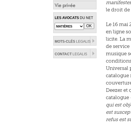
manifesteme
Vie privée
le droit de
LES AVOCATS
DU NET
Le 16 mai 
en ligne s
licite. La
MOTS-CLÉS
LEGALIS
de service 
musique se 
CONTACT
LEGALIS
conditions
Universal 
catalogue 
couverture 
Deezer et 
catalogue
qui est ob
est suscep
refus est 