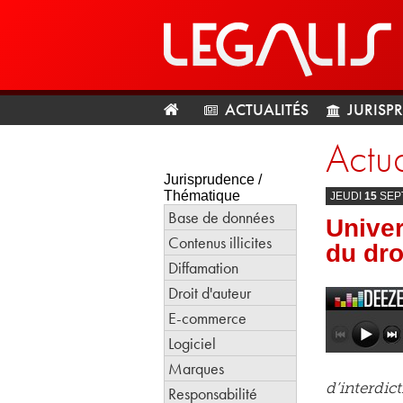
ACTUALITÉS
JURISP
Actua
Jurisprudence /
Thématique
JEUDI
15
SEP
Base de données
Univer
Contenus illicites
du dro
Diffamation
Droit d'auteur
E-commerce
Logiciel
Marques
d’interdic
Responsabilité