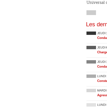
Universal q
Les dern
JEUDI
Condam
JEUDI
Charge
JEUDI
Condam
LUNDI
Consta
MARD
Agress
LUNDI