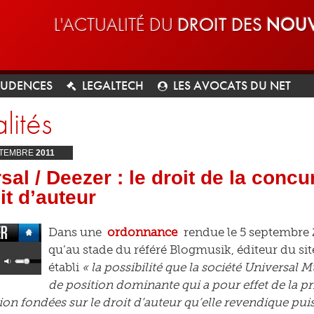
L'ACTUALITÉ DU
DROIT DES
NOUV
RUDENCES
LEGALTECH
LES AVOCATS DU NET
lités
TEMBRE
2011
sal / Deezer : le droit de la con
it d’auteur
Dans une
ordonnance
rendue le 5 septembre 2
qu’au stade du référé Blogmusik, éditeur du si
établi
« la possibilité que la société Universal
de position dominante qui a pour effet de la p
tion fondées sur le droit d’auteur qu’elle revendique pu