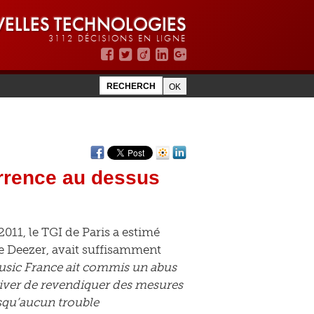
ELLES TECHNOLOGIES
3112 DÉCISIONS EN LIGNE
currence au dessus
011, le TGI de Paris a estimé
te Deezer, avait suffisamment
 Music France ait commis un abus
river de revendiquer des mesures
isqu’aucun trouble