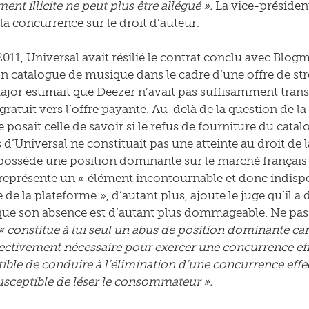
nt illicite ne peut plus être allégué ».
La vice-président
 la concurrence sur le droit d’auteur.
2011, Universal avait résilié le contrat conclu avec Blo
on catalogue de musique dans le cadre d’une offre de s
 major estimait que Deezer n’avait pas suffisamment tran
gratuit vers l’offre payante. Au-delà de la question de l
posait celle de savoir si le refus de fourniture du catal
 d’Universal ne constituait pas une atteinte au droit de 
possède une position dominante sur le marché français 
représente un « élément incontournable et donc indispens
de la plateforme », d’autant plus, ajoute le juge qu’il a d
que son absence est d’autant plus dommageable. Ne pas
« constitue à lui seul un abus de position dominante car
jectivement nécessaire pour exercer une concurrence effi
tible de conduire à l’élimination d’une concurrence effec
susceptible de léser le consommateur ».