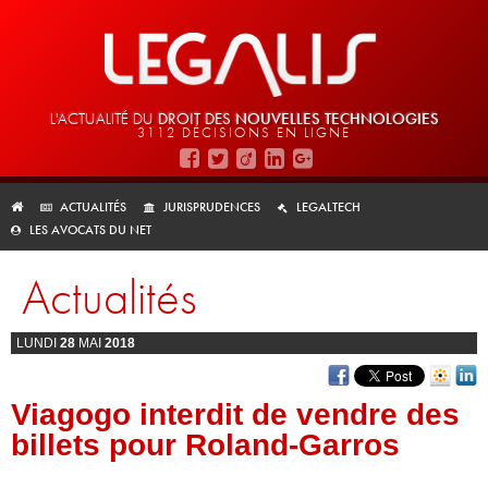
L'ACTUALITÉ DU
DROIT DES
NOUVELLES TECHNOLOGIES
3112 DÉCISIONS EN LIGNE
ACTUALITÉS
JURISPRUDENCES
LEGALTECH
LES AVOCATS DU NET
Actualités
LUNDI
28
MAI
2018
Viagogo interdit de vendre des
billets pour Roland-Garros