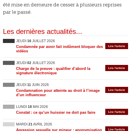
été mise en demeure de cesser à plusieurs reprises
par le passé.
Les dernières actualités...
JEUDI
16
JUILLET 2026
Condamnée par avoir fait indûment bloquer des
Lire l'article
vidéos
JEUDI
02
JUILLET 2026
Charge de la preuve : qualifier d’abord la
Lire l'article
signature électronique
JEUDI
11
JUIN 2026
Condamnation pour atteinte au droit à l’image
Lire l'article
d’un influenceur
LUNDI
18
MAI 2026
Constat : ce qu’un huissier ne doit pas faire
Lire l'article
MARDI
21
AVRIL 2026
Agression sexuelle sur mineur : anonymisation
Lire l'article