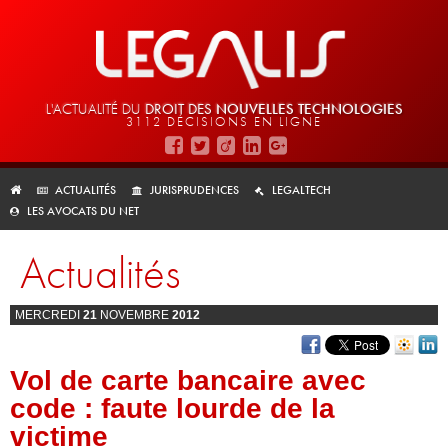
L'ACTUALITÉ DU
DROIT DES
NOUVELLES TECHNOLOGIES
3112 DÉCISIONS EN LIGNE
ACTUALITÉS
JURISPRUDENCES
LEGALTECH
LES AVOCATS DU NET
Actualités
MERCREDI
21
NOVEMBRE
2012
Vol de carte bancaire avec
code : faute lourde de la
victime