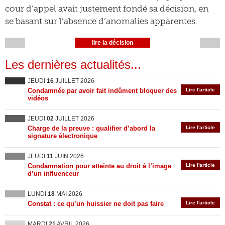
cour d’appel avait justement fondé sa décision, en
se basant sur l’absence d’anomalies apparentes.
lire la décision
Les dernières actualités...
JEUDI
16
JUILLET 2026
Condamnée par avoir fait indûment bloquer des
Lire l'article
vidéos
JEUDI
02
JUILLET 2026
Charge de la preuve : qualifier d’abord la
Lire l'article
signature électronique
JEUDI
11
JUIN 2026
Condamnation pour atteinte au droit à l’image
Lire l'article
d’un influenceur
LUNDI
18
MAI 2026
Constat : ce qu’un huissier ne doit pas faire
Lire l'article
MARDI
21
AVRIL 2026