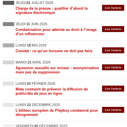
JEUDI
02
JUILLET 2026
Charge de la preuve : qualifier d’abord la
Lire l'article
signature électronique
JEUDI
11
JUIN 2026
Condamnation pour atteinte au droit à l’image
Lire l'article
d’un influenceur
LUNDI
18
MAI 2026
Constat : ce qu’un huissier ne doit pas faire
Lire l'article
MARDI
21
AVRIL 2026
Agression sexuelle sur mineur : anonymisation
Lire l'article
mais pas de suppression
LUNDI
02
FÉVRIER 2026
Meta contraint de prévenir la diffusion de
Lire l'article
publicités de jeux en ligne
LUNDI
22
DÉCEMBRE 2025
L’éditeur européen de Playboy condamné pour
Lire l'article
dénigrement
VENDREDI
05
DÉCEMBRE 2025