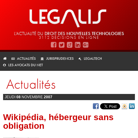
L'ACTUALITÉ DU
DROIT DES
NOUVELLES TECHNOLOGIES
3112 DÉCISIONS EN LIGNE
ACTUALITÉS
JURISPRUDENCES
LEGALTECH
LES AVOCATS DU NET
Actualités
JEUDI
08
NOVEMBRE
2007
Wikipédia, hébergeur sans
obligation