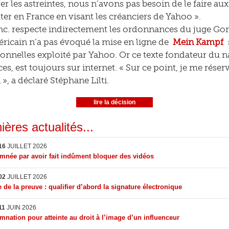
ider les astreintes, nous n’avons pas besoin de le faire a
uter en France en visant les créanciers de Yahoo ».
nc. respecte indirectement les ordonnances du juge Go
éricain n’a pas évoqué la mise en ligne de
Mein Kampf
onnelles exploité par Yahoo. Or ce texte fondateur du na
, est toujours sur internet. « Sur ce point, je me réserve
 », a déclaré Stéphane Lilti.
lire la décision
ières actualités...
16
JUILLET 2026
née par avoir fait indûment bloquer des vidéos
02
JUILLET 2026
 de la preuve : qualifier d’abord la signature électronique
11
JUIN 2026
nation pour atteinte au droit à l’image d’un influenceur