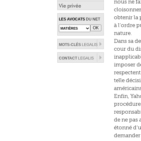
nous ne fai
Vie privée
cloisonnem
obtenir la
LES AVOCATS
DU NET
à l’ordre 
nature.
Dans sa de
MOTS-CLÉS
LEGALIS
cour du di
inapplicab
CONTACT
LEGALIS
imposer de
respectent
telle déci
américains
Enfin, Yah
procédure 
responsabil
de ne pas a
étonné d’u
demander l