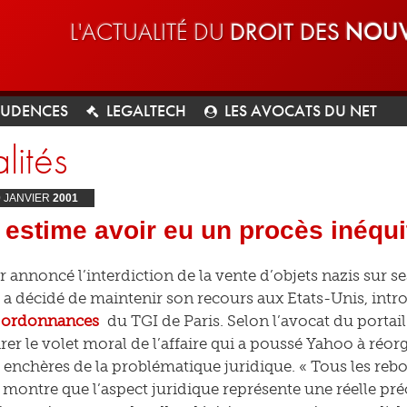
L'ACTUALITÉ DU
DROIT DES
NOUV
RUDENCES
LEGALTECH
LES AVOCATS DU NET
lités
0
JANVIER
2001
estime avoir eu un procès inéqui
 annoncé l’interdiction de la vente d’objets nazis sur se
 a décidé de maintenir son recours aux Etats-Unis, intr
ordonnances
du TGI de Paris. Selon l’avocat du portai
arer le volet moral de l’affaire qui a poussé Yahoo à réo
 enchères de la problématique juridique. « Tous les reb
montre que l’aspect juridique représente une réelle préo