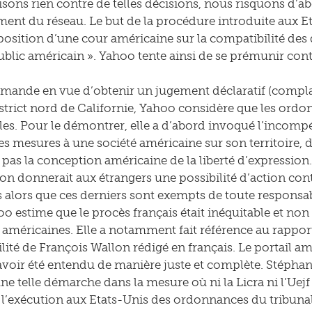
sons rien contre de telles décisions, nous risquons d’abo
ent du réseau. Le but de la procédure introduite aux E
 position d’une cour américaine sur la compatibilité des
public américain ». Yahoo tente ainsi de se prémunir co
mande en vue d’obtenir un jugement déclaratif (complain
strict nord de Californie, Yahoo considère que les or
les. Pour le démontrer, elle a d’abord invoqué l’incomp
s mesures à une société américaine sur son territoire, d
 pas la conception américaine de la liberté d’expression.
sion donnerait aux étrangers une possibilité d’action cont
 alors que ces derniers sont exempts de toute responsab
oo estime que le procès français était inéquitable et no
américaines. Elle a notamment fait référence au rapport 
ité de François Wallon rédigé en français. Le portail amér
voir été entendu de manière juste et complète. Stéphane L
ne telle démarche dans la mesure où ni la Licra ni l’Uej
’exécution aux Etats-Unis des ordonnances du tribunal 