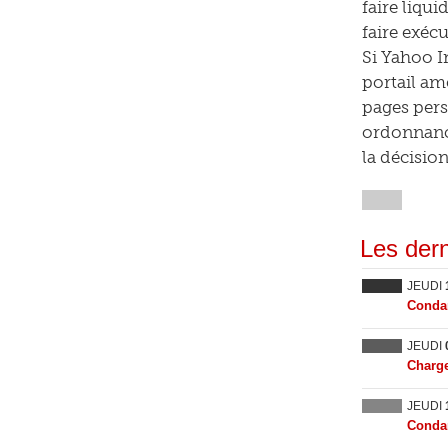
faire liqu
faire exéc
Si Yahoo I
portail am
pages pers
ordonnances
la décision
Les dern
JEUDI
Condam
JEUDI
Charge
JEUDI
Condam