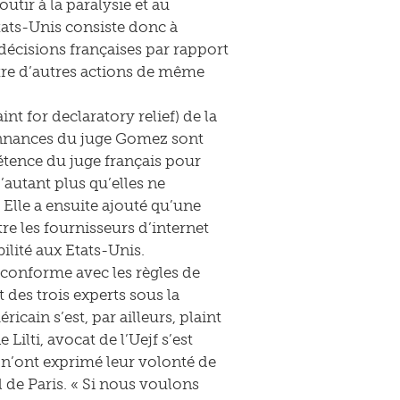
utir à la paralysie et au
tats-Unis consiste donc à
 décisions françaises par rapport
ntre d’autres actions de même
t for declaratory relief) de la
donnances du juge Gomez sont
étence du juge français pour
’autant plus qu’elles ne
 Elle a ensuite ajouté qu’une
re les fournisseurs d’internet
ilité aux Etats-Unis.
n conforme avec les règles de
des trois experts sous la
icain s’est, par ailleurs, plaint
ilti, avocat de l’Uejf s’est
f n’ont exprimé leur volonté de
de Paris. « Si nous voulons