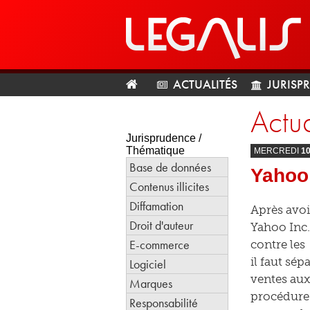
ACTUALITÉS
JURISP
Actua
Jurisprudence /
Thématique
MERCREDI
1
Base de données
Yahoo 
Contenus illicites
Diffamation
Après avoir
Droit d'auteur
Yahoo Inc.
E-commerce
contre les
il faut sép
Logiciel
ventes aux
Marques
procédure 
Responsabilité