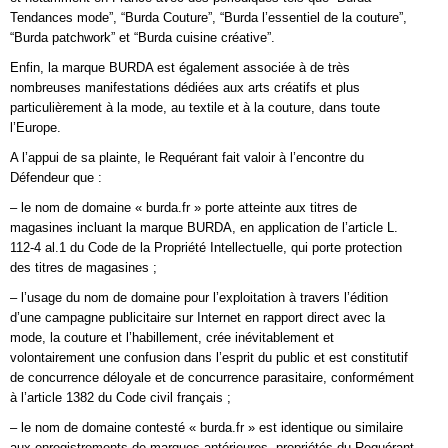
Tendances mode”, “Burda Couture”, “Burda l’essentiel de la couture”,
“Burda patchwork” et “Burda cuisine créative”.
Enfin, la marque BURDA est également associée à de très
nombreuses manifestations dédiées aux arts créatifs et plus
particulièrement à la mode, au textile et à la couture, dans toute
l’Europe.
A l’appui de sa plainte, le Requérant fait valoir à l’encontre du
Défendeur que :
– le nom de domaine « burda.fr » porte atteinte aux titres de
magasines incluant la marque BURDA, en application de l’article L.
112-4 al.1 du Code de la Propriété Intellectuelle, qui porte protection
des titres de magasines ;
– l’usage du nom de domaine pour l’exploitation à travers l’édition
d’une campagne publicitaire sur Internet en rapport direct avec la
mode, la couture et l’habillement, crée inévitablement et
volontairement une confusion dans l’esprit du public et est constitutif
de concurrence déloyale et de concurrence parasitaire, conformément
à l’article 1382 du Code civil français ;
– le nom de domaine contesté « burda.fr » est identique ou similaire
aux enregistrements de marques antérieures, propriétés du Requérant.