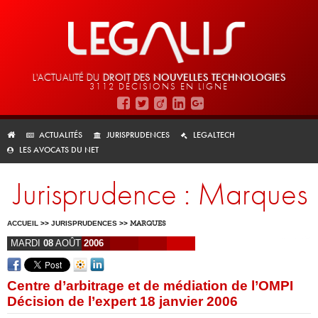
L'ACTUALITÉ DU
DROIT DES
NOUVELLES TECHNOLOGIES
3112 DÉCISIONS EN LIGNE
ACTUALITÉS
JURISPRUDENCES
LEGALTECH
LES AVOCATS DU NET
Jurisprudence : Marques
ACCUEIL
>>
JURISPRUDENCES
>>
MARQUES
MARDI
08
AOÛT
2006
Centre d’arbitrage et de médiation de l’OMPI
Décision de l’expert 18 janvier 2006