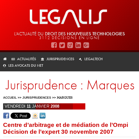
L'ACTUALITÉ DU
DROIT DES
NOUVELLES TECHNOLOGIES
3112 DÉCISIONS EN LIGNE
ACTUALITÉS
JURISPRUDENCES
LEGALTECH
LES AVOCATS DU NET
Jurisprudence : Marques
ACCUEIL
>>
JURISPRUDENCES
>>
MARQUES
VENDREDI
11
JANVIER
2008
Centre d’arbitrage et de médiation de l’Ompi
Décision de l’expert 30 novembre 2007