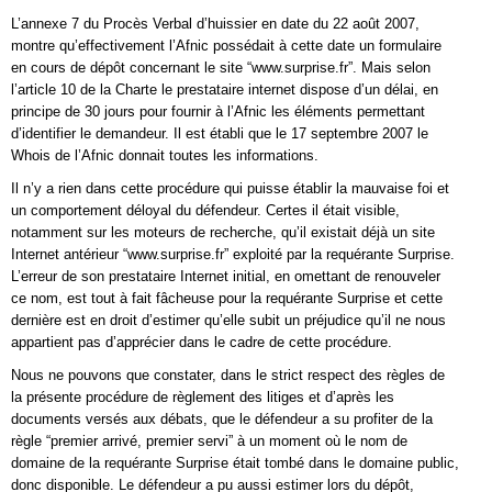
L’annexe 7 du Procès Verbal d’huissier en date du 22 août 2007,
montre qu’effectivement l’Afnic possédait à cette date un formulaire
en cours de dépôt concernant le site “www.surprise.fr”. Mais selon
l’article 10 de la Charte le prestataire internet dispose d’un délai, en
principe de 30 jours pour fournir à l’Afnic les éléments permettant
d’identifier le demandeur. Il est établi que le 17 septembre 2007 le
Whois de l’Afnic donnait toutes les informations.
Il n’y a rien dans cette procédure qui puisse établir la mauvaise foi et
un comportement déloyal du défendeur. Certes il était visible,
notamment sur les moteurs de recherche, qu’il existait déjà un site
Internet antérieur “www.surprise.fr” exploité par la requérante Surprise.
L’erreur de son prestataire Internet initial, en omettant de renouveler
ce nom, est tout à fait fâcheuse pour la requérante Surprise et cette
dernière est en droit d’estimer qu’elle subit un préjudice qu’il ne nous
appartient pas d’apprécier dans le cadre de cette procédure.
Nous ne pouvons que constater, dans le strict respect des règles de
la présente procédure de règlement des litiges et d’après les
documents versés aux débats, que le défendeur a su profiter de la
règle “premier arrivé, premier servi” à un moment où le nom de
domaine de la requérante Surprise était tombé dans le domaine public,
donc disponible. Le défendeur a pu aussi estimer lors du dépôt,