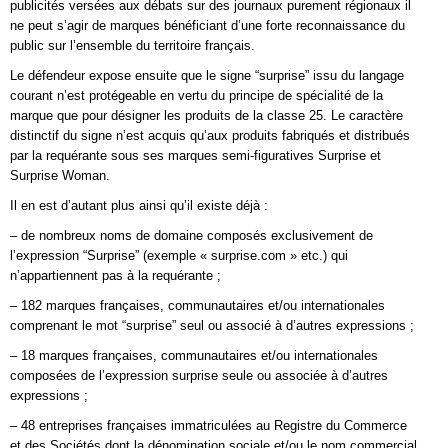
publicités versées aux débats sur des journaux purement régionaux il
ne peut s’agir de marques bénéficiant d’une forte reconnaissance du
public sur l’ensemble du territoire français.
Le défendeur expose ensuite que le signe “surprise” issu du langage
courant n’est protégeable en vertu du principe de spécialité de la
marque que pour désigner les produits de la classe 25. Le caractère
distinctif du signe n’est acquis qu’aux produits fabriqués et distribués
par la requérante sous ses marques semi-figuratives Surprise et
Surprise Woman.
Il en est d’autant plus ainsi qu’il existe déjà :
– de nombreux noms de domaine composés exclusivement de
l’expression “Surprise” (exemple « surprise.com » etc.) qui
n’appartiennent pas à la requérante ;
– 182 marques françaises, communautaires et/ou internationales
comprenant le mot “surprise” seul ou associé à d’autres expressions ;
– 18 marques françaises, communautaires et/ou internationales
composées de l’expression surprise seule ou associée à d’autres
expressions ;
– 48 entreprises françaises immatriculées au Registre du Commerce
et des Sociétés dont la dénomination sociale et/ou le nom commercial