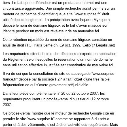
tiers. Le fait que le défendeur est un prestataire internet est une
circonstance aggravante. Une simple recherche aurait permis sur un
moteur de recherche d’identifier que le site “www.surprise.fr” était
utilisé depuis longtemps. La précipitation avec laquelle Myrique a
déposé le nom de domaine litigieux et le fait d’avoir masqué son
identité pendant un mois est révélateur de sa mauvaise foi.
Cette rétention injustifiée du nom de domaine litigieux constitue un
abus de droit (TGI Paris 3ème ch. 19 oct. 1999, Célio c/ Legalis.net)
Les requérantes citent de plus des décisions d’experts en application
du Règlement selon lesquelles la réservation d’un nom de domaine
sans utilisation effective injustifiée est constitutive de mauvaise foi.
Il va de soi que la consultation du site de sauvegarde “www.surprise-
france.fr” déposé par la société P2P a fait l’objet d’une très faible
fréquentation ce qui s’avère gravement préjudiciable.
Dans leur pièce complémentaire n° 20 du 22 octobre 2007, les
requérantes produisent un procès-verbal d’huissier du 12 octobre
2007.
Ce procès-verbal montre que le moteur de recherche Google cite en
premier le site “www.surprise.fr” comme se rapportant à du prêt-à-
porter et à des vêtements, c’est-à-dire l’activité des requérantes. Mais