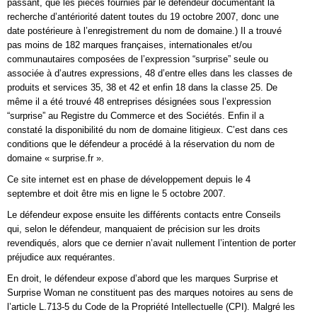
passant, que les pièces fournies par le défendeur documentant la
recherche d’antériorité datent toutes du 19 octobre 2007, donc une
date postérieure à l’enregistrement du nom de domaine.) Il a trouvé
pas moins de 182 marques françaises, internationales et/ou
communautaires composées de l’expression “surprise” seule ou
associée à d’autres expressions, 48 d’entre elles dans les classes de
produits et services 35, 38 et 42 et enfin 18 dans la classe 25. De
même il a été trouvé 48 entreprises désignées sous l’expression
“surprise” au Registre du Commerce et des Sociétés. Enfin il a
constaté la disponibilité du nom de domaine litigieux. C’est dans ces
conditions que le défendeur a procédé à la réservation du nom de
domaine « surprise.fr ».
Ce site internet est en phase de développement depuis le 4
septembre et doit être mis en ligne le 5 octobre 2007.
Le défendeur expose ensuite les différents contacts entre Conseils
qui, selon le défendeur, manquaient de précision sur les droits
revendiqués, alors que ce dernier n’avait nullement l’intention de porter
préjudice aux requérantes.
En droit, le défendeur expose d’abord que les marques Surprise et
Surprise Woman ne constituent pas des marques notoires au sens de
l’article L.713-5 du Code de la Propriété Intellectuelle (CPI). Malgré les