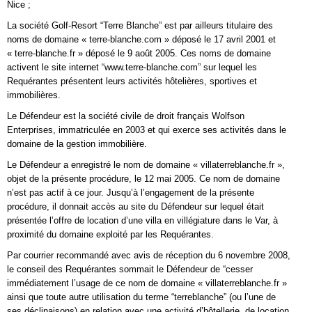
Nice ;
La société Golf-Resort “Terre Blanche” est par ailleurs titulaire des
noms de domaine « terre-blanche.com » déposé le 17 avril 2001 et
« terre-blanche.fr » déposé le 9 août 2005. Ces noms de domaine
activent le site internet “www.terre-blanche.com” sur lequel les
Requérantes présentent leurs activités hôtelières, sportives et
immobilières.
Le Défendeur est la société civile de droit français Wolfson
Enterprises, immatriculée en 2003 et qui exerce ses activités dans le
domaine de la gestion immobilière.
Le Défendeur a enregistré le nom de domaine « villaterreblanche.fr »,
objet de la présente procédure, le 12 mai 2005. Ce nom de domaine
n’est pas actif à ce jour. Jusqu’à l’engagement de la présente
procédure, il donnait accès au site du Défendeur sur lequel était
présentée l’offre de location d’une villa en villégiature dans le Var, à
proximité du domaine exploité par les Requérantes.
Par courrier recommandé avec avis de réception du 6 novembre 2008,
le conseil des Requérantes sommait le Défendeur de “cesser
immédiatement l’usage de ce nom de domaine « villaterreblanche.fr »
ainsi que toute autre utilisation du terme “terreblanche” (ou l’une de
ses déclinaisons) en relation avec une activité d’hôtellerie, de location