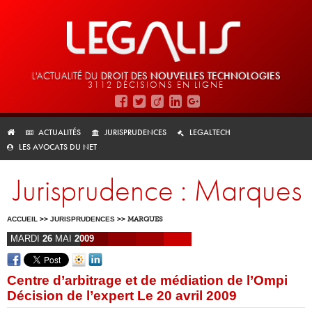
L'ACTUALITÉ DU
DROIT DES
NOUVELLES TECHNOLOGIES
3112 DÉCISIONS EN LIGNE
ACTUALITÉS
JURISPRUDENCES
LEGALTECH
LES AVOCATS DU NET
Jurisprudence : Marques
ACCUEIL
>>
JURISPRUDENCES
>>
MARQUES
MARDI
26
MAI
2009
Centre d’arbitrage et de médiation de l’Ompi
Décision de l’expert Le 20 avril 2009