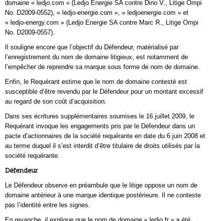
domaine « ledjo.com » (Ledjo Energie SA contre Dino V., Litige Ompi
No. D2009-0552), « ledjo-energie.com », « ledjoenergie.com » et
« ledjo-energy.com » (Ledjo Energie SA contre Marc R., Litige Ompi
No. D2009-0557).
Il souligne encore que l’objectif du Défendeur, matérialisé par
l’enregistrement du nom de domaine litigieux, est notamment de
l’empêcher de reprendre sa marque sous forme de nom de domaine.
Enfin, le Requérant estime que le nom de domaine contesté est
susceptible d’être revendu par le Défendeur pour un montant excessif
au regard de son coût d’acquisition.
Dans ses écritures supplémentaires soumises le 16 juillet 2009, le
Requérant invoque les engagements pris par le Défendeur dans un
pacte d’actionnaires de la société requérante en date du 6 juin 2008 et
au terme duquel il s’est interdit d’être titulaire de droits utilisés par la
société requérante.
Défendeur
Le Défendeur observe en préambule que le litige oppose un nom de
domaine antérieur à une marque identique postérieure. Il ne conteste
pas l’identité entre les signes.
En revanche, il explique que le nom de domaine « ledjo.fr » a été