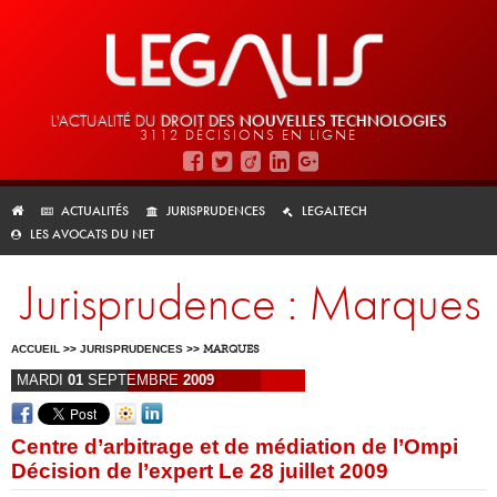
L'ACTUALITÉ DU
DROIT DES
NOUVELLES TECHNOLOGIES
3112 DÉCISIONS EN LIGNE
ACTUALITÉS
JURISPRUDENCES
LEGALTECH
LES AVOCATS DU NET
Jurisprudence : Marques
ACCUEIL
>>
JURISPRUDENCES
>>
MARQUES
MARDI
01
SEPTEMBRE
2009
Centre d’arbitrage et de médiation de l’Ompi
Décision de l’expert Le 28 juillet 2009