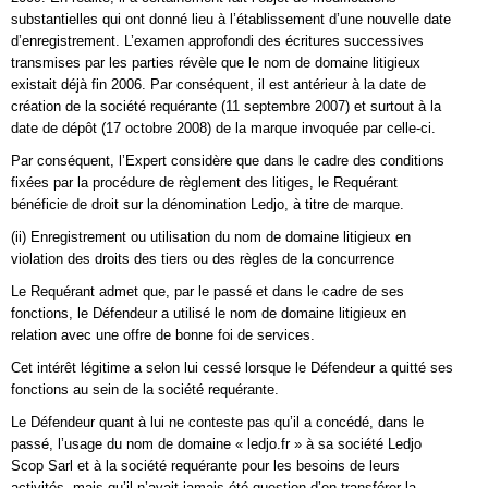
substantielles qui ont donné lieu à l’établissement d’une nouvelle date
d’enregistrement. L’examen approfondi des écritures successives
transmises par les parties révèle que le nom de domaine litigieux
existait déjà fin 2006. Par conséquent, il est antérieur à la date de
création de la société requérante (11 septembre 2007) et surtout à la
date de dépôt (17 octobre 2008) de la marque invoquée par celle-ci.
Par conséquent, l’Expert considère que dans le cadre des conditions
fixées par la procédure de règlement des litiges, le Requérant
bénéficie de droit sur la dénomination Ledjo, à titre de marque.
(ii) Enregistrement ou utilisation du nom de domaine litigieux en
violation des droits des tiers ou des règles de la concurrence
Le Requérant admet que, par le passé et dans le cadre de ses
fonctions, le Défendeur a utilisé le nom de domaine litigieux en
relation avec une offre de bonne foi de services.
Cet intérêt légitime a selon lui cessé lorsque le Défendeur a quitté ses
fonctions au sein de la société requérante.
Le Défendeur quant à lui ne conteste pas qu’il a concédé, dans le
passé, l’usage du nom de domaine « ledjo.fr » à sa société Ledjo
Scop Sarl et à la société requérante pour les besoins de leurs
activités, mais qu’il n’avait jamais été question d’en transférer la