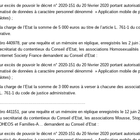
our excès de pouvoir le décret n° 2020-151 du 20 février 2020 portant autorisat
omatisé de données à caractère personnel dénommé » Application mobile de p
otes) ;
la charge de l’Etat la somme de 5 000 euros au titre de l’article L. 761-1 du c
rative.
ro 440978, par une requête et un mémoire en réplique, enregistrés les 2 juin 
crétariat du contentieux du Conseil d’Etat, les associations Homosexualités 
Internet Society France demandent au Conseil d’Etat :
our excès de pouvoir le décret n° 2020-151 du 20 février 2020 portant autorisat
omatisé de données à caractère personnel dénommé » Application mobile de p
otes) ;
 la charge de l’Etat la somme de 3 000 euros à verser à chacune des associa
le L. 761-1 du code de justice administrative.
………………………………………………………
ro 441151, par une requête et un mémoire en réplique enregistrés le 12 juin 2
 secrétariat du contentieux du Conseil d’Etat, les associations Mousse, Sto
HEOS et Familles-A… demandent au Conseil d’Etat :
our excès de pouvoir le décret n° 2020-151 du 20 février 2020 portant autorisat
omatisé de données à caractère personnel dénommé » Application mobile de p