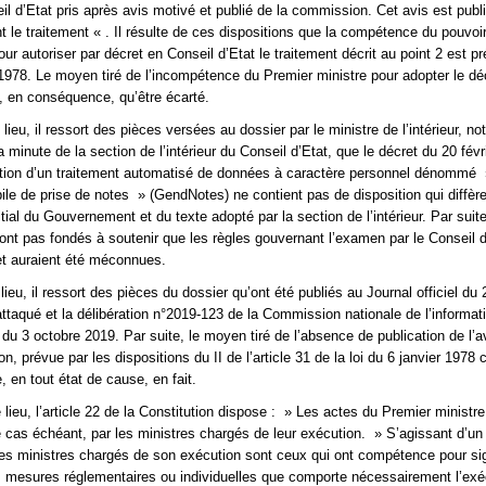
il d’Etat pris après avis motivé et publié de la commission. Cet avis est publ
t le traitement « . Il résulte de ces dispositions que la compétence du pouvoi
ur autoriser par décret en Conseil d’Etat le traitement décrit au point 2 est pr
r 1978. Le moyen tiré de l’incompétence du Premier ministre pour adopter le dé
, en conséquence, qu’être écarté.
lieu, il ressort des pièces versées au dossier par le ministre de l’intérieur, 
a minute de la section de l’intérieur du Conseil d’Etat, que le décret du 20 fév
ation d’un traitement automatisé de données à caractère personnel dénommé 
ile de prise de notes » (GendNotes) ne contient pas de disposition qui diffèrer
nitial du Gouvernement et du texte adopté par la section de l’intérieur. Par suite
ont pas fondés à soutenir que les règles gouvernant l’examen par le Conseil 
et auraient été méconnues.
lieu, il ressort des pièces du dossier qu’ont été publiés au Journal officiel du 
attaqué et la délibération n°2019-123 de la Commission nationale de l’informat
 du 3 octobre 2019. Par suite, le moyen tiré de l’absence de publication de l’a
, prévue par les dispositions du II de l’article 31 de la loi du 6 janvier 1978 
 en tout état de cause, en fait.
lieu, l’article 22 de la Constitution dispose : » Les actes du Premier ministre
e cas échéant, par les ministres chargés de leur exécution. » S’agissant d’un
les ministres chargés de son exécution sont ceux qui ont compétence pour si
s mesures réglementaires ou individuelles que comporte nécessairement l’exé