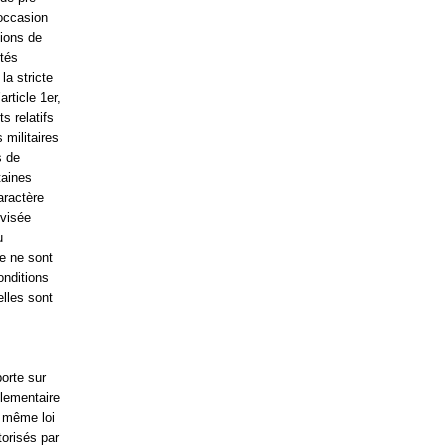
’occasion
sions de
ités
la stricte
rticle 1er,
s relatifs
 militaires
s de
taines
aractère
svisée
u
le ne sont
onditions
elles sont
porte sur
glementaire
a même loi
torisés par