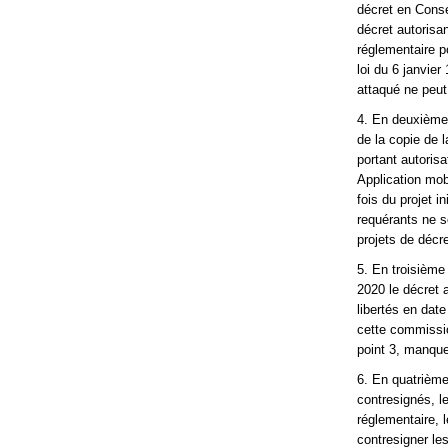
décret en Conse
décret autorisan
réglementaire po
loi du 6 janvie
attaqué ne peut
4. En deuxième 
de la copie de l
portant autoris
Application mob
fois du projet i
requérants ne s
projets de décr
5. En troisième 
2020 le décret 
libertés en date
cette commission
point 3, manque,
6. En quatrième 
contresignés, l
réglementaire, 
contresigner le