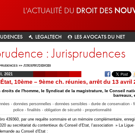
L'ACTUALITÉ DU
DROIT DES
NOUV
RUDENCES
LEGALTECH
LES AVOCATS DU NET
prudence : Jurisprudences
PRUDENCES
>>
JURISPRUDENCES
IL
2021
État, 10ème – 9ème ch. réunies, arrêt du 13 avril
 droits de l'homme, le Syndicat de la magistrature, le Conseil nat
barreaux, 
nées - données personnelles - données sensibles - durée de conservation - fi
police - finalités - obligation de sécurité - proportionnalité
éro 439360, par une requête sommaire et un mémoire complémentaire, enregis
2020 au secrétariat du contentieux du Conseil d’Etat, l’association » La Ligue 
emande au Conseil d’Etat :