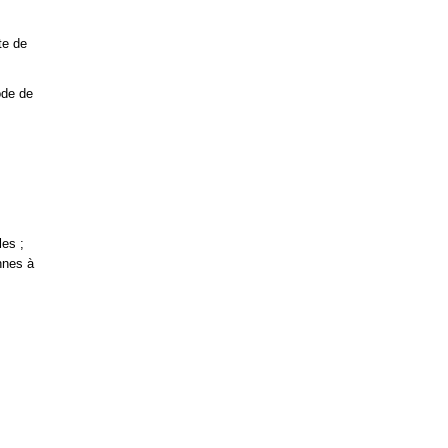
cte de
ode de
les ;
nnes à