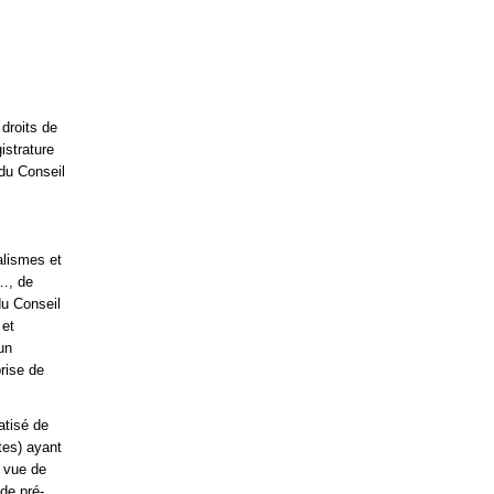
droits de
istrature
du Conseil
alismes et
…, de
du Conseil
 et
un
rise de
atisé de
tes) ayant
n vue de
de pré-