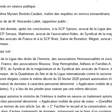
endu en séance publique :
 Mme Myriam Benlolo-Carabot, maître des requêtes en service extraordinaire,
s de de M. Alexandre Lallet, rapporteur public ;
 été donnée, après les conclusions, à la SCP Spinosi, avocat de la Ligue des 
CP Sevaux, Mathonnet, avocat de l’association Aides, du Syndicat de la mag
des avocats de France et à la SCP Boré, Salve de Bruneton, Mégret, avocat 
rreaux ;
ui suit :
 de la Ligue des droits de l’homme, des associations Homosexualités et soci
ty France, des associations Mousse, Stop Homophobie, Adheos et Familles A
IDES, du Syndicat de la magistrature et du Syndicat des avocats de France, 
rreaux, de la Quadrature du Net et de la Ligue internationale contre le racisme
 sont dirigées contre le même décret du 20 février 2020 portant autorisation d’
omatisé de données à caractère personnel dénommé » Application mobile de p
tes). Il y a lieu de les joindre pour statuer par une même décision.
aqué autorise le ministre de l’intérieur à mettre en oeuvre un traitement autom
ctère personnel dénommé » Application mobile de prise de notes » (GendNo
aux termes de son article 1er, de » 1° Faciliter le recueil et la conservation, e
on dans d’autres traitements de données, notamment par le biais d’un système 