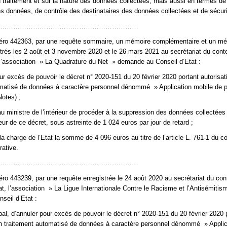
 du traitement et sur la nature des données collectées, mais aussi en termes d
s données, de contrôle des destinataires des données collectées et de sécuri
………………………………………………………
éro 442363, par une requête sommaire, un mémoire complémentaire et un mé
strés les 2 août et 3 novembre 2020 et le 26 mars 2021 au secrétariat du cont
 l’association » La Quadrature du Net » demande au Conseil d’Etat :
our excès de pouvoir le décret n° 2020-151 du 20 février 2020 portant autorisat
omatisé de données à caractère personnel dénommé » Application mobile de p
otes) ;
 au ministre de l’intérieur de procéder à la suppression des données collectées
eur de ce décret, sous astreinte de 1 024 euros par jour de retard ;
la charge de l’Etat la somme de 4 096 euros au titre de l’article L. 761-1 du c
rative.
………………………………………………………
ro 443239, par une requête enregistrée le 24 août 2020 au secrétariat du con
at, l’association » La Ligue Internationale Contre le Racisme et l’Antisémiti
seil d’Etat :
cipal, d’annuler pour excès de pouvoir le décret n° 2020-151 du 20 février 2020 
un traitement automatisé de données à caractère personnel dénommé » Applic