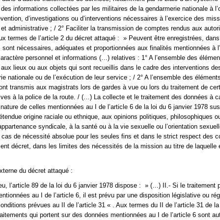
des informations collectées par les militaires de la gendarmerie nationale à l
évention, d’investigations ou d’interventions nécessaires à l’exercice des mis
e et administrative ; / 2° Faciliter la transmission de comptes rendus aux autor
Aux termes de l’article 2 du décret attaqué : » Peuvent être enregistrées, dans 
 sont nécessaires, adéquates et proportionnées aux finalités mentionnées à l’a
aractère personnel et informations (…) relatives : 1° A l’ensemble des élément
aux lieux ou aux objets qui sont recueillis dans le cadre des interventions des
ie nationale ou de l’exécution de leur service ; / 2° A l’ensemble des élément
ont transmis aux magistrats lors de gardes à vue ou lors du traitement de cer
tives à la police de la route. / (…) La collecte et le traitement des données à c
nature de celles mentionnées au I de l’article 6 de la loi du 6 janvier 1978 su
rétendue origine raciale ou ethnique, aux opinions politiques, philosophiques o
’appartenance syndicale, à la santé ou à la vie sexuelle ou l’orientation sexuel
 cas de nécessité absolue pour les seules fins et dans le strict respect des c
ent décret, dans les limites des nécessités de la mission au titre de laquelle 
externe du décret attaqué :
eu, l’article 89 de la loi du 6 janvier 1978 dispose : » (…) II.- Si le traitement 
ionnées au I de l’article 6, il est prévu par une disposition législative ou ré
onditions prévues au II de l’article 31 « . Aux termes du II de l’article 31 de l
aitements qui portent sur des données mentionnées au I de l’article 6 sont au