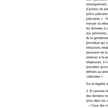
renseignement, 
d’actions de pr
police judiciair
judiciaires « . 
mesure où elles
les données à c
aux personnes, 
de la gendarmer
procédure qui s
infractions rela
personnel de la 
relatives à la p
religieuses, à l
possibles qu’en
définies au prés
collectées « .
Sur la légalité 
3. En premier li
des données ment
prise dans les c
: » Ceux des tr