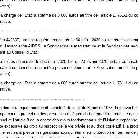
otes) ;
la charge de l’Etat la somme de 3 000 euros au titre de l’article L. 761-1 du c
rative.
………………………………………………………
ro 442307, par une requête enregistrée le 30 juillet 2020 au secrétariat du co
at, l’association AIDES, le Syndicat de la magistrature et le Syndicat des av
nt au Conseil d’Etat :
our excès de pouvoir le décret n° 2020-151 du 20 février 2020 portant autorisat
omatisé de données à caractère personnel dénommé » Application mobile de p
otes) ;
la charge de l’Etat la somme de 4 000 euros au titre de l’article L. 761-1 du c
rative.
………………………………………………………
le décret attaqué méconnaît l’article 4 de la loi du 6 janvier 1978, la conventi
rope pour la protection des personnes à l’égard du traitement automatisé des
nnel et l’article 8 de la charte des droits fondamentaux de l’Union européenne 
te excessive au droit au respect de la vie privée et au droit corrélatif à la pro
elles, sans prévoir les garanties appropriées à leur protection en termes de 