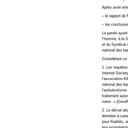
Après avoir ent
– le rapport de
– les conclusion
La parole ayant
l’homme, à la S
et du Syndicat 
national des ba
Considérant ce q
1. Les requêtes
Internet Socie
l’association A
national des ba
l’antisémitisme
traitement aut
notes » (GendNo
2. Le décret att
données à cara
pour finalités, 
leur exploitati