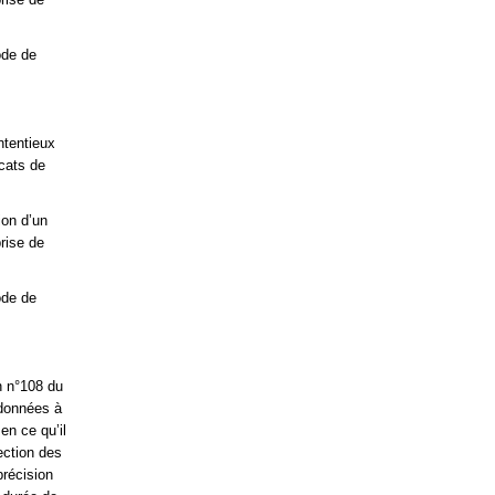
ode de
ntentieux
ocats de
ion d’un
rise de
ode de
on n°108 du
 données à
en ce qu’il
tection des
précision