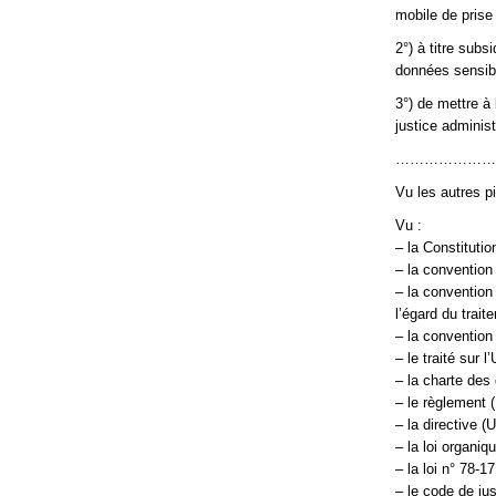
mobile de prise
2°) à titre subsi
données sensib
3°) de mettre à 
justice administ
…………………
Vu les autres p
Vu :
– la Constituti
– la convention
– la convention
l’égard du trai
– la convention 
– le traité sur 
– la charte des
– le règlement 
– la directive 
– la loi organi
– la loi n° 78-1
– le code de ju