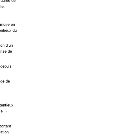
e durée de
té.
moire en
entieux du
ion d’un
rise de
 depuis
ode de
tentieux
sme »
portant
ation