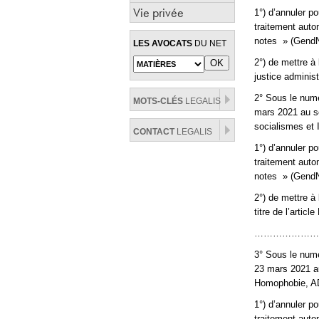
Vie privée
1°) d’annuler p
traitement aut
notes » (GendN
LES AVOCATS
DU NET
2°) de mettre à 
justice administ
2° Sous le numé
MOTS-CLÉS
LEGALIS
mars 2021 au se
socialismes et 
CONTACT
LEGALIS
1°) d’annuler p
traitement aut
notes » (GendN
2°) de mettre à
titre de l’artic
…………………
3° Sous le numé
23 mars 2021 au
Homophobie, AD
1°) d’annuler p
traitement aut