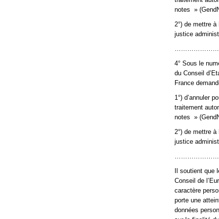
notes » (GendN
2°) de mettre à 
justice administ
…………………
4° Sous le numé
du Conseil d’Et
France demande
1°) d’annuler p
traitement aut
notes » (GendN
2°) de mettre à 
justice administ
…………………
Il soutient que 
Conseil de l’Eu
caractère perso
porte une attein
données personn