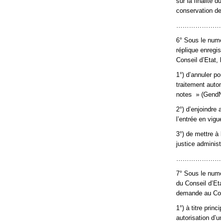
sur la finalité
conservation de
…………………
6° Sous le num
réplique enregi
Conseil d’Etat,
1°) d’annuler p
traitement aut
notes » (GendN
2°) d’enjoindre
l’entrée en vigu
3°) de mettre à 
justice administ
…………………
7° Sous le numé
du Conseil d’Et
demande au Con
1°) à titre prin
autorisation d’