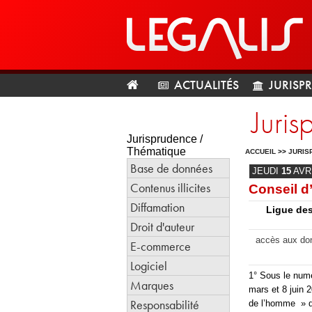
ACTUALITÉS
JURISP
Juris
Jurisprudence /
Thématique
ACCUEIL
>>
JURIS
Base de données
JEUDI
15
AVR
Contenus illicites
Conseil d’
Diffamation
Ligue des
Droit d'auteur
accès aux don
E-commerce
Logiciel
1° Sous le num
Marques
mars et 8 juin 
Responsabilité
de l’homme » d