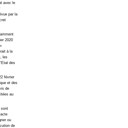
ié avec le
r
évue par la
cret
notamment
rier 2020
»
ait à la
, les
d’Etat des
22 février
ique et des
vis de
citées au
 sont
 acte
gner ou
cution de