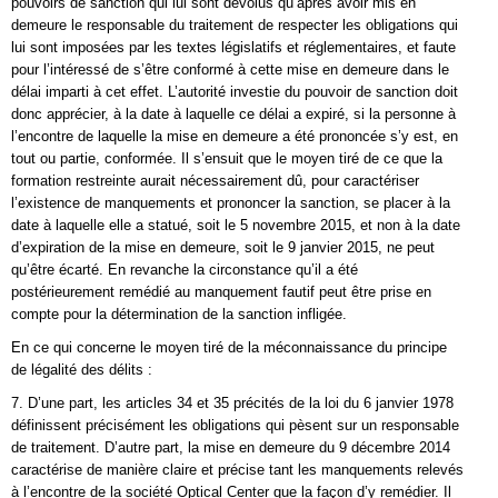
pouvoirs de sanction qui lui sont dévolus qu’après avoir mis en
demeure le responsable du traitement de respecter les obligations qui
lui sont imposées par les textes législatifs et réglementaires, et faute
pour l’intéressé de s’être conformé à cette mise en demeure dans le
délai imparti à cet effet. L’autorité investie du pouvoir de sanction doit
donc apprécier, à la date à laquelle ce délai a expiré, si la personne à
l’encontre de laquelle la mise en demeure a été prononcée s’y est, en
tout ou partie, conformée. Il s’ensuit que le moyen tiré de ce que la
formation restreinte aurait nécessairement dû, pour caractériser
l’existence de manquements et prononcer la sanction, se placer à la
date à laquelle elle a statué, soit le 5 novembre 2015, et non à la date
d’expiration de la mise en demeure, soit le 9 janvier 2015, ne peut
qu’être écarté. En revanche la circonstance qu’il a été
postérieurement remédié au manquement fautif peut être prise en
compte pour la détermination de la sanction infligée.
En ce qui concerne le moyen tiré de la méconnaissance du principe
de légalité des délits :
7. D’une part, les articles 34 et 35 précités de la loi du 6 janvier 1978
définissent précisément les obligations qui pèsent sur un responsable
de traitement. D’autre part, la mise en demeure du 9 décembre 2014
caractérise de manière claire et précise tant les manquements relevés
à l’encontre de la société Optical Center que la façon d’y remédier. Il