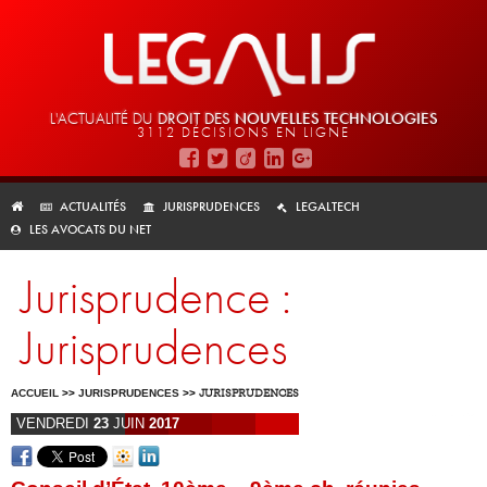
L'ACTUALITÉ DU
DROIT DES
NOUVELLES TECHNOLOGIES
3112 DÉCISIONS EN LIGNE
ACTUALITÉS
JURISPRUDENCES
LEGALTECH
LES AVOCATS DU NET
Jurisprudence :
Jurisprudences
ACCUEIL
>>
JURISPRUDENCES
>>
JURISPRUDENCES
VENDREDI
23
JUIN
2017