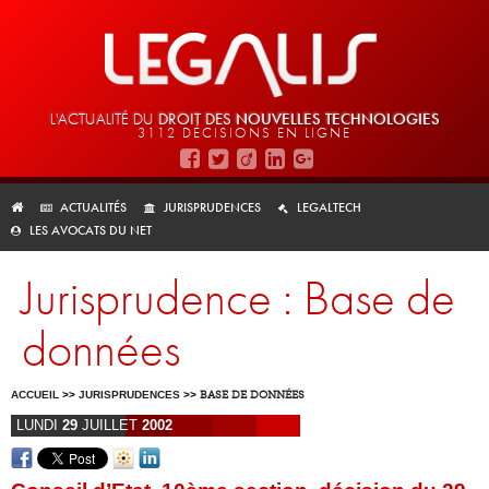
L'ACTUALITÉ DU
DROIT DES
NOUVELLES TECHNOLOGIES
3112 DÉCISIONS EN LIGNE
ACTUALITÉS
JURISPRUDENCES
LEGALTECH
LES AVOCATS DU NET
Jurisprudence : Base de
données
ACCUEIL
>>
JURISPRUDENCES
>>
BASE DE DONNÉES
LUNDI
29
JUILLET
2002