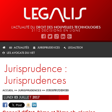
L'ACTUALITÉ DU
DROIT DES
NOUVELLES TECHNOLOGIES
3112 DÉCISIONS EN LIGNE
ACTUALITÉS
JURISPRUDENCES
LEGALTECH
LES AVOCATS DU NET
Jurisprudence :
Jurisprudences
ACCUEIL
>>
JURISPRUDENCES
>>
JURISPRUDENCES
LUNDI
03
JUILLET
2017