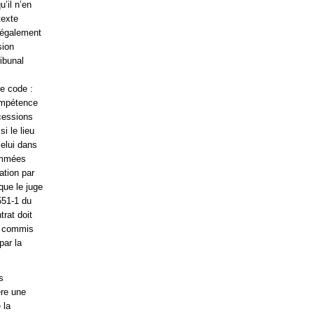
’il n’en
texte
 légalement
sion
ribunal
e code :
compétence
ncessions
i le lieu
celui dans
nommées
ation par
que le juge
551-1 du
trat doit
as commis
par la
s
ère une
 la