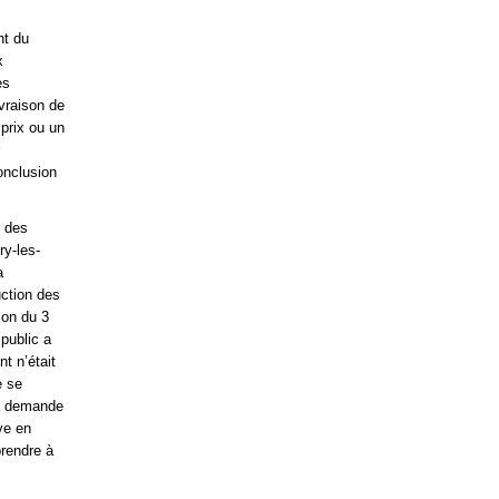
nt du
x
es
ivraison de
 prix ou un
onclusion
n des
ry-les-
a
uction des
ion du 3
public a
t n’était
e se
 la demande
ve en
prendre à