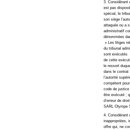
3. Considérant q
est pas disposé
spécial, le trib
son siège l’auto
attaquée ou a si
administratif c
dénommées dans 
» Les litiges r
du tribunal adm
sont exécutés. S
de cette exécut
le ressort duqu
dans le contrat 
l’autorité supér
compétent pour 
code de justice 
être exécuté ; q
d’erreur de dro
SARL Olympe S
4. Considérant 
inappropriées, 
offre qui, ne c