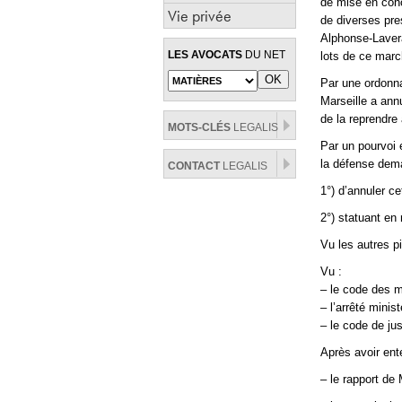
de mise en conc
Vie privée
de diverses pre
Alphonse-Laveran
LES AVOCATS
DU NET
lots de ce marc
Par une ordonna
Marseille a ann
de la reprendre 
MOTS-CLÉS
LEGALIS
Par un pourvoi e
la défense dema
CONTACT
LEGALIS
1°) d’annuler c
2°) statuant en
Vu les autres p
Vu :
– le code des m
– l’arrêté minis
– le code de jus
Après avoir ent
– le rapport de