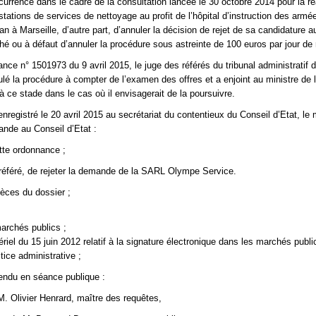
urrence dans le cadre de la consultation lancée le 30 octobre 2014 pour la ré
stations de services de nettoyage au profit de l’hôpital d’instruction des armé
 à Marseille, d’autre part, d’annuler la décision de rejet de sa candidature au
hé ou à défaut d’annuler la procédure sous astreinte de 100 euros par jour de 
nce n° 1501973 du 9 avril 2015, le juge des référés du tribunal administratif 
ulé la procédure à compter de l’examen des offres et a enjoint au ministre de 
à ce stade dans le cas où il envisagerait de la poursuivre.
nregistré le 20 avril 2015 au secrétariat du contentieux du Conseil d’Etat, le 
nde au Conseil d’Etat :
ette ordonnance ;
 référé, de rejeter la demande de la SARL Olympe Service.
ièces du dossier ;
archés publics ;
tériel du 15 juin 2012 relatif à la signature électronique dans les marchés publi
tice administrative ;
endu en séance publique :
 M. Olivier Henrard, maître des requêtes,