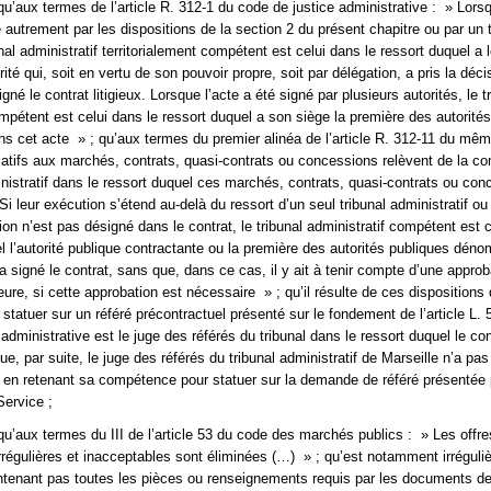
u’aux termes de l’article R. 312-1 du code de justice administrative : » Lorsqu
 autrement par les dispositions de la section 2 du présent chapitre ou par un 
unal administratif territorialement compétent est celui dans le ressort duquel a
rité qui, soit en vertu de son pouvoir propre, soit par délégation, a pris la déci
gné le contrat litigieux. Lorsque l’acte a été signé par plusieurs autorités, le t
ompétent est celui dans le ressort duquel a son siège la première des autorités
cet acte » ; qu’aux termes du premier alinéa de l’article R. 312-11 du mêm
elatifs aux marchés, contrats, quasi-contrats ou concessions relèvent de la 
inistratif dans le ressort duquel ces marchés, contrats, quasi-contrats ou co
i leur exécution s’étend au-delà du ressort d’un seul tribunal administratif ou s
ion n’est pas désigné dans le contrat, le tribunal administratif compétent est 
el l’autorité publique contractante ou la première des autorités publiques dé
a signé le contrat, sans que, dans ce cas, il y ait à tenir compte d’une approb
ieure, si cette approbation est nécessaire » ; qu’il résulte de ces dispositions 
statuer sur un référé précontractuel présenté sur le fondement de l’article L. 
administrative est le juge des référés du tribunal dans le ressort duquel le con
ue, par suite, le juge des référés du tribunal administratif de Marseille n’a p
it en retenant sa compétence pour statuer sur la demande de référé présentée 
ervice ;
qu’aux termes du III de l’article 53 du code des marchés publics : » Les offre
irrégulières et inacceptables sont éliminées (…) » ; qu’est notamment irréguli
ontenant pas toutes les pièces ou renseignements requis par les documents de