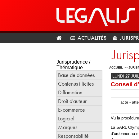
ACTUALITÉS
JURISP
Juri
Jurisprudence /
Thématique
ACCUEIL
>>
JURIS
Base de données
LUNDI
27
JUI
Contenus illicites
Conseil d
Diffamation
Droit d'auteur
acte - atte
E-commerce
Logiciel
Vu la procédure
Marques
La SARL Olympe 
d’ordonner au m
Responsabilité