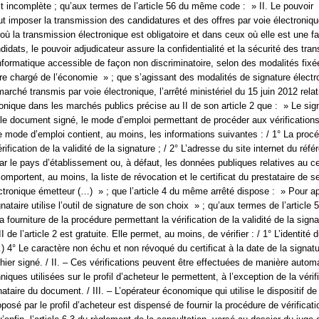
st incomplète ; qu’aux termes de l’article 56 du même code : » II. Le pouvoir
ut imposer la transmission des candidatures et des offres par voie électroniqu
où la transmission électronique est obligatoire et dans ceux où elle est une fa
dats, le pouvoir adjudicateur assure la confidentialité et la sécurité des tra
nformatique accessible de façon non discriminatoire, selon des modalités fixé
tre chargé de l’économie » ; que s’agissant des modalités de signature élect
ché transmis par voie électronique, l’arrêté ministériel du 15 juin 2012 relati
ronique dans les marchés publics précise au II de son article 2 que : » Le sig
le document signé, le mode d’emploi permettant de procéder aux vérification
 mode d’emploi contient, au moins, les informations suivantes : / 1° La proc
rification de la validité de la signature ; / 2° L’adresse du site internet du ré
ar le pays d’établissement ou, à défaut, les données publiques relatives au cer
comportent, au moins, la liste de révocation et le certificat du prestataire de s
lectronique émetteur (…) » ; que l’article 4 du même arrêté dispose : » Pour a
gnataire utilise l’outil de signature de son choix » ; qu’aux termes de l’articl
La fourniture de la procédure permettant la vérification de la validité de la sign
 de l’article 2 est gratuite. Elle permet, au moins, de vérifier : / 1° L’identité 
…) 4° Le caractère non échu et non révoqué du certificat à la date de la signatur
ichier signé. / II. – Ces vérifications peuvent être effectuées de manière autom
niques utilisées sur le profil d’acheteur le permettent, à l’exception de la vérif
gnataire du document. / III. – L’opérateur économique qui utilise le dispositif de
posé par le profil d’acheteur est dispensé de fournir la procédure de vérificati