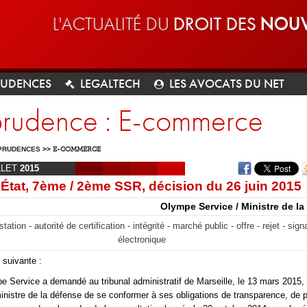
L'ACTUALITÉ DU
DROIT DES
NOUV
RUDENCES
LEGALTECH
LES AVOCATS DU NET
sprudence : E-commerce
PRUDENCES
>>
E-COMMERCE
LLET
2015
’État, 7ème / 2ème SSR, décision du 26 juin 2015
Olympe Service / Ministre de l
station - autorité de certification - intégrité - marché public - offre - rejet - sign
électronique
 suivante :
Service a demandé au tribunal administratif de Marseille, le 13 mars 2015, 
inistre de la défense de se conformer à ses obligations de transparence, de pu