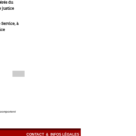
férés du
e justice
 Service, à
ice
e comportent
CONTACT
&
INFOS LÉGALES