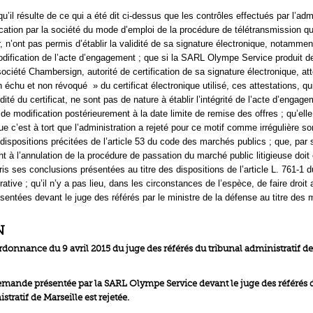
u’il résulte de ce qui a été dit ci-dessus que les contrôles effectués par l’admi
tion par la société du mode d’emploi de la procédure de télétransmission qu’
r, n’ont pas permis d’établir la validité de sa signature électronique, notammen
dification de l’acte d’engagement ; que si la SARL Olympe Service produit d
société Chambersign, autorité de certification de sa signature électronique, att
échu et non révoqué » du certificat électronique utilisé, ces attestations, qu
idité du certificat, ne sont pas de nature à établir l’intégrité de l’acte d’engag
de modification postérieurement à la date limite de remise des offres ; qu’ell
e c’est à tort que l’administration a rejeté pour ce motif comme irrégulière so
dispositions précitées de l’article 53 du code des marchés publics ; que, par 
 à l’annulation de la procédure de passation du marché public litigieuse doit 
ris ses conclusions présentées au titre des dispositions de l’article L. 761-1 
rative ; qu’il n’y a pas lieu, dans les circonstances de l’espèce, de faire droit
sentées devant le juge des référés par le ministre de la défense au titre de
N
’ordonnance du 9 avril 2015 du juge des référés du tribunal administratif de
 demande présentée par la SARL Olympe Service devant le juge des référés 
stratif de Marseille est rejetée.