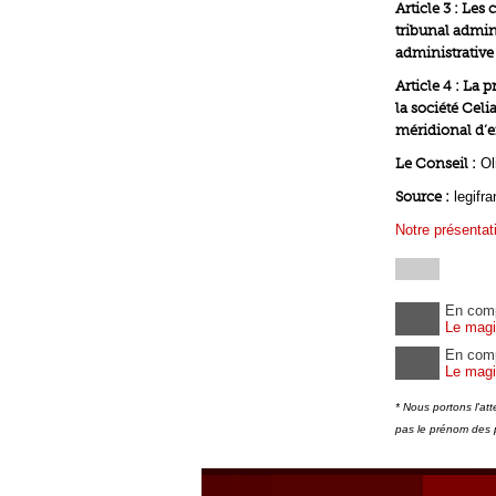
Article 3 : Les
tribunal admini
administrative 
Article 4 : La 
la société Celi
méridional d’e
Le Conseil :
Oli
Source :
legifra
Notre présentat
En com
Le magi
En com
Le magis
* Nous portons l'at
pas le prénom des 