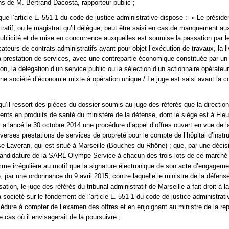
ns de M. Bertrand Dacosta, rapporteur public ;
que l’article L. 551-1 du code de justice administrative dispose : » Le préside
stratif, ou le magistrat qu’il délègue, peut être saisi en cas de manquement au
publicité et de mise en concurrence auxquelles est soumise la passation par l
ateurs de contrats administratifs ayant pour objet l’exécution de travaux, la l
la prestation de services, avec une contrepartie économique constituée par un
tion, la délégation d’un service public ou la sélection d’un actionnaire opérateur
e société d’économie mixte à opération unique./ Le juge est saisi avant la c
qu’il ressort des pièces du dossier soumis au juge des référés que la directio
nts en produits de santé du ministère de la défense, dont le siège est à Fleu
), a lancé le 30 octobre 2014 une procédure d’appel d’offres ouvert en vue de l
iverses prestations de services de propreté pour le compte de l’hôpital d’instr
-Laveran, qui est situé à Marseille (Bouches-du-Rhône) ; que, par une décis
andidature de la SARL Olympe Service à chacun des trois lots de ce marché 
me irrégulière au motif que la signature électronique de son acte d’engagemen
e, par une ordonnance du 9 avril 2015, contre laquelle le ministre de la défens
ation, le juge des référés du tribunal administratif de Marseille a fait droit à
 société sur le fondement de l’article L. 551-1 du code de justice administrati
cédure à compter de l’examen des offres et en enjoignant au ministre de la re
 cas où il envisagerait de la poursuivre ;