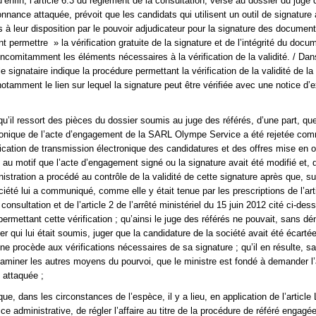
’enfin, l’article 6.3 du règlement de la consultation, versé au dossier du juge 
donnance attaquée, prévoit que les candidats qui utilisent un outil de signature
s à leur disposition par le pouvoir adjudicateur pour la signature des documen
t permettre » la vérification gratuite de la signature et de l’intégrité du docu
ncomitamment les éléments nécessaires à la vérification de la validité. / Dan
 signataire indique la procédure permettant la vérification de la validité de la
otamment le lien sur lequel la signature peut être vérifiée avec une notice d’e
qu’il ressort des pièces du dossier soumis au juge des référés, d’une part, que
tronique de l’acte d’engagement de la SARL Olympe Service a été rejetée co
plication de transmission électronique des candidatures et des offres mise en 
, au motif que l’acte d’engagement signé ou la signature avait été modifié et, 
nistration a procédé au contrôle de la validité de cette signature après que, su
iété lui a communiqué, comme elle y était tenue par les prescriptions de l’art
consultation et de l’article 2 de l’arrêté ministériel du 15 juin 2012 cité ci-dess
rmettant cette vérification ; qu’ainsi le juge des référés ne pouvait, sans dé
r qui lui était soumis, juger que la candidature de la société avait été écart
 ne procède aux vérifications nécessaires de sa signature ; qu’il en résulte, sa
xaminer les autres moyens du pourvoi, que le ministre est fondé à demander l’
 attaquée ;
ue, dans les circonstances de l’espèce, il y a lieu, en application de l’article 
ce administrative, de régler l’affaire au titre de la procédure de référé engagée