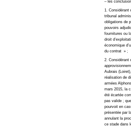
– les conclusio
1. Considérant 
tribunal admini
obligations de 
pouvoirs adjudic
fournitures ou 
droit d’exploita
économique d’un
du contrat » ;
2. Considérant 
approvisionneme
Aubrais (Loiret
réalisation de d
armées Alphonse
mars 2015, la c
été écartée com
pas valide ; qu
pourvoit en cass
présentée par la
annulant la pro
ce stade dans le