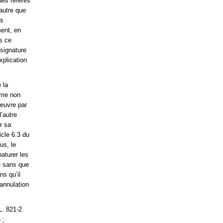
des référés
 autre que
ts
ment, en
s ce
 signature
xplication
 la
mme non
oeuvre par
d’autre
r sa
icle 6.3 du
us, le
naturer les
ée sans que
ns qu’il
annulation
L. 821-2
 ;