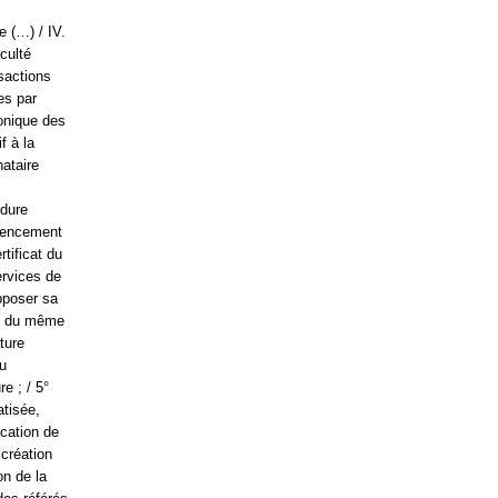
e (…) / IV.
culté
nsactions
es par
ronique des
f à la
nataire
s
édure
férencement
tificat du
ervices de
pposer sa
e 5 du même
ature
du
e ; / 5°
atisée,
ication de
 création
on de la