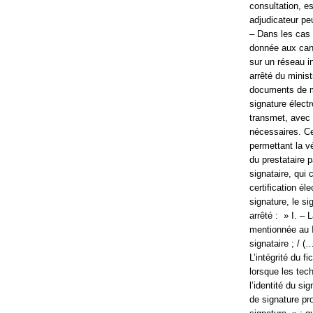
consultation, e
adjudicateur pe
– Dans les cas 
donnée aux candi
sur un réseau i
arrêté du minis
documents de mar
signature élect
transmet, avec 
nécessaires. Ce
permettant la vé
du prestataire p
signataire, qui 
certification é
signature, le si
arrêté : » I. – 
mentionnée au II
signataire ; / (
L’intégrité du f
lorsque les tech
l’identité du si
de signature pro