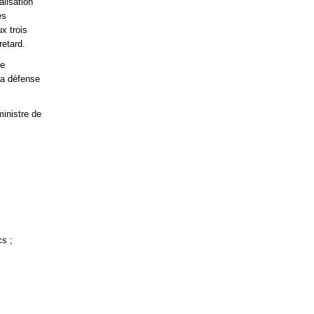
alisation
es
x trois
retard.
de
la défense
ministre de
cs ;