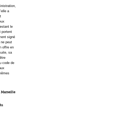
nistration,
elle a
t
eux
estant le
i portent
ement signé
e ne peut
n offre en
suite, sa
être
du code de
 aux
s mêmes
 Marseille
du