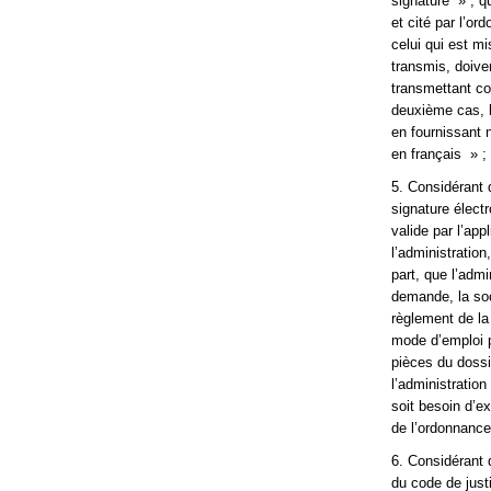
signature » ; qu
et cité par l’or
celui qui est mi
transmis, doiven
transmettant co
deuxième cas, le
en fournissant n
en français » ;
5. Considérant 
signature élec
valide par l’ap
l’administration
part, que l’admi
demande, la soc
règlement de la 
mode d’emploi pe
pièces du dossie
l’administration
soit besoin d’e
de l’ordonnance
6. Considérant q
du code de justi