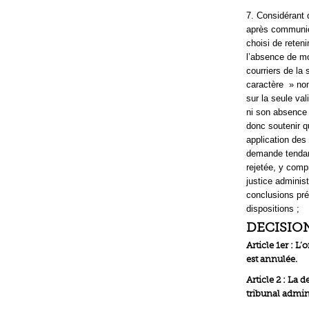
7. Considérant q
après communica
choisi de reteni
l’absence de mo
courriers de la 
caractère » non 
sur la seule val
ni son absence 
donc soutenir qu
application des 
demande tendant
rejetée, y comp
justice administ
conclusions pré
dispositions ;
DECISIO
Article 1er : L
est annulée.
Article 2 : La
tribunal admini