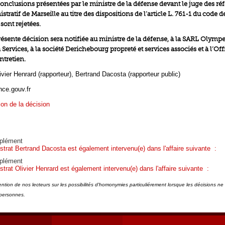
 conclusions présentées par le ministre de la défense devant le juge des ré
stratif de Marseille au titre des dispositions de l’article L. 761-1 du code d
sont rejetées.
présente décision sera notifiée au ministre de la défense, à la SARL Olympe
a Services, à la société Derichebourg propreté et services associés et à l’Off
ntretien.
vier Henrard (rapporteur), Bertrand Dacosta (rapporteur public)
nce.gouv.fr
ion de la décision
plément
strat Bertrand Dacosta est également intervenu(e) dans l'affaire suivante :
plément
trat Olivier Henrard est également intervenu(e) dans l'affaire suivante :
tention de nos lecteurs sur les possibilités d'homonymies particuliérement lorsque les décisions n
personnes.