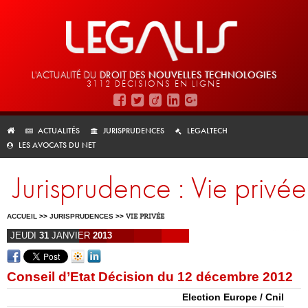
L'ACTUALITÉ DU
DROIT DES
NOUVELLES TECHNOLOGIES
3112 DÉCISIONS EN LIGNE
ACTUALITÉS
JURISPRUDENCES
LEGALTECH
LES AVOCATS DU NET
Jurisprudence : Vie privée
ACCUEIL
>>
JURISPRUDENCES
>>
VIE PRIVÉE
JEUDI
31
JANVIER
2013
Conseil d’Etat Décision du 12 décembre 2012
Election Europe / Cnil