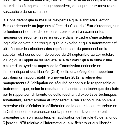
principal, actuel ou éventuel, relevant lui-même de la compétence de
la juridiction à laquelle ce juge appartient, et auquel cette mesure est
susceptible de se rattacher ;
3. Considérant que la mesure d’expertise que la société Election
Europe demande au juge des référés du Conseil d’Etat d’ordonner, sur
le fondement de ces dispositions, consisterait à examiner les
mesures de sécurité mises en œuvre dans le cadre d’une solution
logicielle de vote électronique qu’elle exploite et qui a notamment été
utilisée pour les élections des représentants du personnel de la
société Total qui se sont déroulées du 24 septembre au 1er octobre
2012 ; qu’à l’appui de sa requête, elle fait valoir qu’à la suite d’une
plainte d’un syndicat auprès de la Commission nationale de
l’informatique et des libertés (Cnil), celle-ci a désigné un rapporteur
qui, dans un rapport établi le 5 novembre 2012, a relevé des
manquements à l’obligation de sécurité pesant sur le responsable du
traitement ; que, selon la requérante, l’appréciation technique des faits
par le rapporteur, différente de celle résultant d’expertises techniques
antérieures, serait erronée et imposerait la réalisation d’une nouvelle
expertise afin d’éclairer la délibération de la commission restreinte de
la Cnil, qui doit se prononcer sur la proposition d’avertissement
présentée par son rapporteur, en application de l’article 45 de la loi du
6 janvier 1978 relative à l’informatique, aux fichiers et aux libertés ;