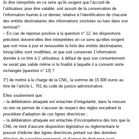
ils être interprétés en ce sens qu’ils exigent que l’accord de
l’utilisateur, pour être valable, soit assorti de la conservation de
l’information fournie à ce dernier, relative à l’identification de chacune
des entités destinataires des informations stockées ou lues dans son
terminal?
– En cas de réponse positive à la question n° 12, les dispositions
précitées doivent-elles être interprétées en ce sens qu’elles exigent
que soit mise à jour et renouvelée la liste des entités destinataires,
lorsqu’elles sont modifiées, et que soit conservée 1’information
donnée à ce titre à 1′ utilisateur, à défaut de quoi son consentement
ne serait pas valide même si la finalité à laquelle il a consenti reste
inchangée (question n° 13) ?
3°) de mettre à la charge de la CNIL, la somme de 15 000 euros au
titre de l’article L. 761 du code de justice administrative.
Elles soutiennent que :
– la délibération attaquée est entachée d’irrégularité, dans la mesure
où rien ne permet de s’assurer du respect des règles encadrant la
procédure d’adoption de ces lignes directrices ;
– la délibération attaquée est entachée d’incompétence dès lors que la
CNIL ne tient d’aucune disposition législative ou règlementaire le
pouvoir d’édicter des lignes directrices portant sur des données
dénuées de caractère personnel, et d’erreur de droit pour avoir