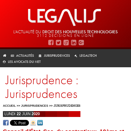
L'ACTUALITÉ DU
DROIT DES
NOUVELLES TECHNOLOGIES
3112 DÉCISIONS EN LIGNE
ACTUALITÉS
JURISPRUDENCES
LEGALTECH
LES AVOCATS DU NET
Jurisprudence :
Jurisprudences
ACCUEIL
>>
JURISPRUDENCES
>>
JURISPRUDENCES
LUNDI
22
JUIN
2020