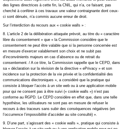
des lignes directrices à cette fin, la CNIL, qui n’a, ce faisant, pas
cherché à conférer à ces travaux une valeur contraignante dont ceux-
ci sont dénués, n’a commis aucune erreur de droit.
Sur l’interdiction du recours aux « cookie walls » :
8. L’article 2 de la délibération attaquée prévoit, au titre du « caractère
libre du consentement » que « la Commission considère que le
consentement ne peut être valable que si la personne concernée est
en mesure d’exercer valablement son choix et ne subit pas
d’inconvénients majeurs en cas d’absence ou de retrait du
consentement. / A ce titre, la Commission rappelle que le CEPD, dans
sa « déclaration sur la révision de la directive « ePrivacy » et son
incidence sur la protection de la vie privée et la confidentialité des
communications électroniques », a considéré que la pratique qui
consiste à bloquer l’accès à un site web ou à une application mobile
pour qui ne consent pas à être suivi (« cookie walls ») n’est pas
conforme au RGPD. Le CEPD considère en effet que, dans une telle
hypothèse, les utilisateurs ne sont pas en mesure de refuser le
recours à des traceurs sans subir des conséquences négatives (en
l’occurrence l’impossibilité d’accéder au site consulté) ».
9. D’une part, s’agissant des « cookie walls », pratique qui consiste à
bloquer l’accès à un site web ou à une application mobile pour qui ne