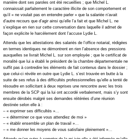
manière dont ses paroles ont été recueillies ; que Michel L.
connaissait parfaitement le caractère illicite de son comportement et
qu’il « ne voulait pas en entendre parler » que la salariée n’avait
d’autre recours que d’agir ainsi qu’elle l’a fait et que Michel L. ne
s’explique en rien sur cette conversation dans laquelle il admet de
façon explicite le harcèlement dont l’accuse Lydie L.
Attendu que les attestations des salariés de l’office notarial, rédigées
en termes identiques ne démontrent en rien l’absence des pressions
auxquelles se livrait Michel L. sur son employée ; que le certificat de
moralité que lui a établi le président de la chambre départementale ne
suffit pas à contredire les éléments de fait contenus dans le dossier ;
que celui-ci révèle en outre que Lydie L. s’est trouvée en butte à la
suite de ses refus à des difficultés professionnelles qu’elle a tenté de
résoudre en sollicitant à deux reprises une rencontre avec les trois
membres de la SCP qui la lui ont accordé verbalement, mais s’y sont
ensuite dérobés malgré ses demandes réitérées d’une réunion
destinée selon elle à :
– « exprimer ses difficultés »…
– « déterminer ce que vous attendiez de moi »
– « établir ensemble un plan de travail »…
– « me donner les moyens de vous satisfaire pleinement »…
Attendu qu’en outre à compter de la mi-juin elle a été informée qu’elle