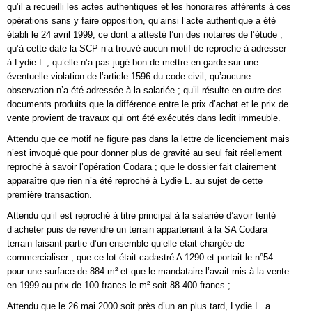
qu’il a recueilli les actes authentiques et les honoraires afférents à ces
opérations sans y faire opposition, qu’ainsi l’acte authentique a été
établi le 24 avril 1999, ce dont a attesté l’un des notaires de l’étude ;
qu’à cette date la SCP n’a trouvé aucun motif de reproche à adresser
à Lydie L., qu’elle n’a pas jugé bon de mettre en garde sur une
éventuelle violation de l’article 1596 du code civil, qu’aucune
observation n’a été adressée à la salariée ; qu’il résulte en outre des
documents produits que la différence entre le prix d’achat et le prix de
vente provient de travaux qui ont été exécutés dans ledit immeuble.
Attendu que ce motif ne figure pas dans la lettre de licenciement mais
n’est invoqué que pour donner plus de gravité au seul fait réellement
reproché à savoir l’opération Codara ; que le dossier fait clairement
apparaître que rien n’a été reproché à Lydie L. au sujet de cette
première transaction.
Attendu qu’il est reproché à titre principal à la salariée d’avoir tenté
d’acheter puis de revendre un terrain appartenant à la SA Codara
terrain faisant partie d’un ensemble qu’elle était chargée de
commercialiser ; que ce lot était cadastré A 1290 et portait le n°54
pour une surface de 884 m² et que le mandataire l’avait mis à la vente
en 1999 au prix de 100 francs le m² soit 88 400 francs ;
Attendu que le 26 mai 2000 soit près d’un an plus tard, Lydie L. a