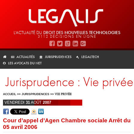
L'ACTUALITÉ DU
DROIT DES
NOUVELLES TECHNOLOGIES
3112 DÉCISIONS EN LIGNE
ACTUALITÉS
JURISPRUDENCES
LEGALTECH
LES AVOCATS DU NET
Jurisprudence : Vie privée
ACCUEIL
>>
JURISPRUDENCES
>>
VIE PRIVÉE
VENDREDI
31
AOÛT
2007
Cour d’appel d’Agen Chambre sociale Arrêt du
05 avril 2006