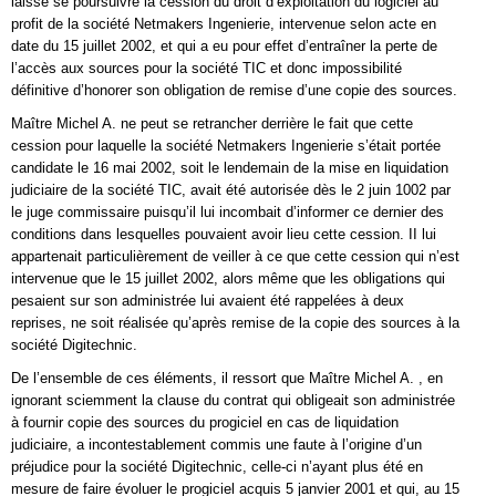
laissé se poursuivre la cession du droit d’exploitation du logiciel au
profit de la société Netmakers Ingenierie, intervenue selon acte en
date du 15 juillet 2002, et qui a eu pour effet d’entraîner la perte de
l’accès aux sources pour la société TIC et donc impossibilité
définitive d’honorer son obligation de remise d’une copie des sources.
Maître Michel A. ne peut se retrancher derrière le fait que cette
cession pour laquelle la société Netmakers Ingenierie s’était portée
candidate le 16 mai 2002, soit le lendemain de la mise en liquidation
judiciaire de la société TIC, avait été autorisée dès le 2 juin 1002 par
le juge commissaire puisqu’il lui incombait d’informer ce dernier des
conditions dans lesquelles pouvaient avoir lieu cette cession. II lui
appartenait particulièrement de veiller à ce que cette cession qui n’est
intervenue que le 15 juillet 2002, alors même que les obligations qui
pesaient sur son administrée lui avaient été rappelées à deux
reprises, ne soit réalisée qu’après remise de la copie des sources à la
société Digitechnic.
De l’ensemble de ces éléments, il ressort que Maître Michel A. , en
ignorant sciemment la clause du contrat qui obligeait son administrée
à fournir copie des sources du progiciel en cas de liquidation
judiciaire, a incontestablement commis une faute à l’origine d’un
préjudice pour la société Digitechnic, celle-ci n’ayant plus été en
mesure de faire évoluer le progiciel acquis 5 janvier 2001 et qui, au 15