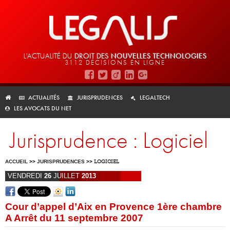
L'ACTUALITÉ DU
DROIT DES
NOUVELLES TECHNOLOGIES
3112 DÉCISIONS EN LIGNE
ACTUALITÉS
JURISPRUDENCES
LEGALTECH
LES AVOCATS DU NET
Jurisprudence : Logiciel
ACCUEIL
>>
JURISPRUDENCES
>>
LOGICIEL
VENDREDI
26
JUILLET
2013
Cour d’appel d’Aix en Provence 1ère chambre
A Arrêt du 11 septembre 2007