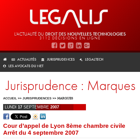
L'ACTUALITÉ DU
DROIT DES
NOUVELLES TECHNOLOGIES
3112 DÉCISIONS EN LIGNE
ACTUALITÉS
JURISPRUDENCES
LEGALTECH
LES AVOCATS DU NET
Jurisprudence : Marques
ACCUEIL
>>
JURISPRUDENCES
>>
MARQUES
LUNDI
17
SEPTEMBRE
2007
Cour d’appel de Lyon 8ème chambre civile
Arrêt du 4 septembre 2007