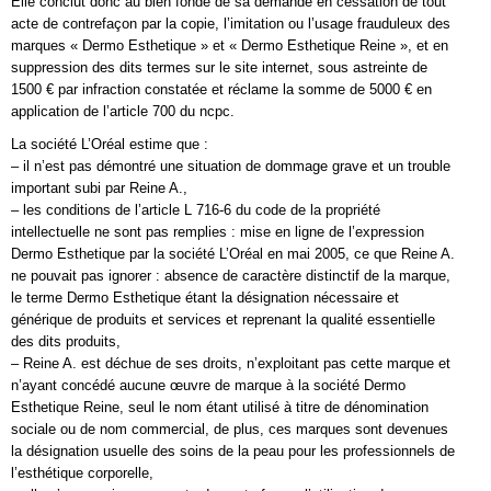
Elle conclut donc au bien fondé de sa demande en cessation de tout
acte de contrefaçon par la copie, l’imitation ou l’usage frauduleux des
marques « Dermo Esthetique » et « Dermo Esthetique Reine », et en
suppression des dits termes sur le site internet, sous astreinte de
1500 € par infraction constatée et réclame la somme de 5000 € en
application de l’article 700 du ncpc.
La société L’Oréal estime que :
– il n’est pas démontré une situation de dommage grave et un trouble
important subi par Reine A.,
– les conditions de l’article L 716-6 du code de la propriété
intellectuelle ne sont pas remplies : mise en ligne de l’expression
Dermo Esthetique par la société L’Oréal en mai 2005, ce que Reine A.
ne pouvait pas ignorer : absence de caractère distinctif de la marque,
le terme Dermo Esthetique étant la désignation nécessaire et
générique de produits et services et reprenant la qualité essentielle
des dits produits,
– Reine A. est déchue de ses droits, n’exploitant pas cette marque et
n’ayant concédé aucune œuvre de marque à la société Dermo
Esthetique Reine, seul le nom étant utilisé à titre de dénomination
sociale ou de nom commercial, de plus, ces marques sont devenues
la désignation usuelle des soins de la peau pour les professionnels de
l’esthétique corporelle,