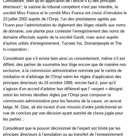
Considérant, bien qu’en application de l’article 4 k) des principes
directeurs¹, la saisine du tribunal compétent n’est pas interdite, la
société Miss France et le comité Miss France ont choisi d’introduire le
23 juillet 2002 auprès de l’Ompi, l’un des prestataires agréés par
l’Icann pour l’administration du règlement des litiges relatifs aux noms
de domaine, une plainte pour contester l’enregistrement des noms de
domaine effectués auprès de la société Gandi, mais aussi auprès
d’autres unités d’enregistrement, Tucows Ins, Domainpeople et The
tv.corporation ;
Considérant que s’il existe bien ainsi un consentement, même s’il est
différé, des parties de soumettre leur litige encore que de manière non
exclusive, à la commission administrative nommée par le centre de
médiation et d’arbitrage de l’Ompi selon les règles d’application des
principes directeurs du 24 octobre 1999, encore faut-il, pour qu’il
s’agisse d’un accord d’arbitrer leur différend que l' »expert » désigné
selon les termes desdites règles par l’Ompi pour composer la
commission administrative pour les besoins de la cause, un avocat
belge, M. Glas, ait été investi d’une mission d’ordre juridictionnel en
vue de conclure par une décision ayant autorité de chose jugée pour
les parties ;
Considérant que le pouvoir décisionnel de l’expert est limité par les
principes directeurs à l’annulation ou au transfert de l’enregistrement