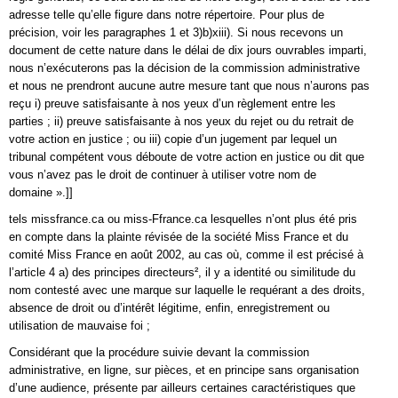
adresse telle qu’elle figure dans notre répertoire. Pour plus de
précision, voir les paragraphes 1 et 3)b)xiii). Si nous recevons un
document de cette nature dans le délai de dix jours ouvrables imparti,
nous n’exécuterons pas la décision de la commission administrative
et nous ne prendront aucune autre mesure tant que nous n’aurons pas
reçu i) preuve satisfaisante à nos yeux d’un règlement entre les
parties ; ii) preuve satisfaisante à nos yeux du rejet ou du retrait de
votre action en justice ; ou iii) copie d’un jugement par lequel un
tribunal compétent vous déboute de votre action en justice ou dit que
vous n’avez pas le droit de continuer à utiliser votre nom de
domaine ».]]
tels missfrance.ca ou miss-Ffrance.ca lesquelles n’ont plus été pris
en compte dans la plainte révisée de la société Miss France et du
comité Miss France en août 2002, au cas où, comme il est précisé à
l’article 4 a) des principes directeurs², il y a identité ou similitude du
nom contesté avec une marque sur laquelle le requérant a des droits,
absence de droit ou d’intérêt légitime, enfin, enregistrement ou
utilisation de mauvaise foi ;
Considérant que la procédure suivie devant la commission
administrative, en ligne, sur pièces, et en principe sans organisation
d’une audience, présente par ailleurs certaines caractéristiques que