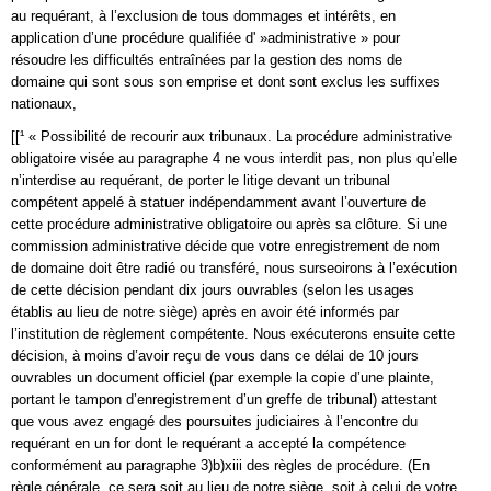
au requérant, à l’exclusion de tous dommages et intérêts, en
application d’une procédure qualifiée d' »administrative » pour
résoudre les difficultés entraînées par la gestion des noms de
domaine qui sont sous son emprise et dont sont exclus les suffixes
nationaux,
[[¹ « Possibilité de recourir aux tribunaux. La procédure administrative
obligatoire visée au paragraphe 4 ne vous interdit pas, non plus qu’elle
n’interdise au requérant, de porter le litige devant un tribunal
compétent appelé à statuer indépendamment avant l’ouverture de
cette procédure administrative obligatoire ou après sa clôture. Si une
commission administrative décide que votre enregistrement de nom
de domaine doit être radié ou transféré, nous surseoirons à l’exécution
de cette décision pendant dix jours ouvrables (selon les usages
établis au lieu de notre siège) après en avoir été informés par
l’institution de règlement compétente. Nous exécuterons ensuite cette
décision, à moins d’avoir reçu de vous dans ce délai de 10 jours
ouvrables un document officiel (par exemple la copie d’une plainte,
portant le tampon d’enregistrement d’un greffe de tribunal) attestant
que vous avez engagé des poursuites judiciaires à l’encontre du
requérant en un for dont le requérant a accepté la compétence
conformément au paragraphe 3)b)xiii des règles de procédure. (En
règle générale, ce sera soit au lieu de notre siège, soit à celui de votre