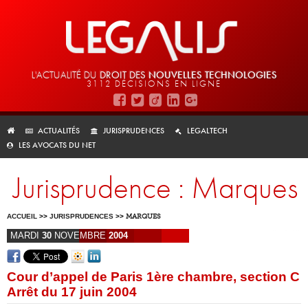
L'ACTUALITÉ DU
DROIT DES
NOUVELLES TECHNOLOGIES
3112 DÉCISIONS EN LIGNE
ACTUALITÉS
JURISPRUDENCES
LEGALTECH
LES AVOCATS DU NET
Jurisprudence : Marques
ACCUEIL
>>
JURISPRUDENCES
>>
MARQUES
MARDI
30
NOVEMBRE
2004
Cour d’appel de Paris 1ère chambre, section C
Arrêt du 17 juin 2004