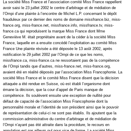
La société Miss France et l’association comité Miss France rappellent
avoir saisi le 23 juillet 2002 le centre d’arbitrage et de médiation de
l’Ompi d’une plainte à l’encontre de Michel L.P. concernant le dépôt
frauduleux par ce dernier des noms de domaine missfrance.biz, miss-
france.org, miss-france.net, missfrance.info, missfrance.tv, miss-
france.ca qui reproduisent la marque Miss France dont Mme
Geneviève M. était propriétaire avant de la céder à la société Miss
France, laquelle en a ensuite concédé l’exploitation au comité Miss
France Une plainte révisée a été déposée le 13 août 2002, après
notification le 29 juillet 2002 par l’Ompi de ce que les noms,
missfrance.ca, miss-france.ca ne ressortaient pas de la compétence
de l’Ompi tandis que d’autres, miss-france.net, miss-france.org,
avaient été en réalité déposés par l’association Miss Francophonie. La
société Miss France et le comité Miss France disent que la décision
attaquée a été rendue en Suisse, où est établi l’organisme dont
émane la décision, que la cour d’appel de Paris manque de
compétence. Ils soulèvent ensuite une exception de nullité pour
défaut de capacité de l’association Miss Francophonie dont la
personnalité morale et l’identité de son président ainsi que le pouvoir
de représentation de celui-ci ne sont pas établis. Ils ajoutent que la
commission administrative du centre d’arbitrage et de médiation de
l’Ompi n’ayant pas été attraite dans la procédure, le recours en
annulation est par ailleurs nul pour vice de forme. La société Miss