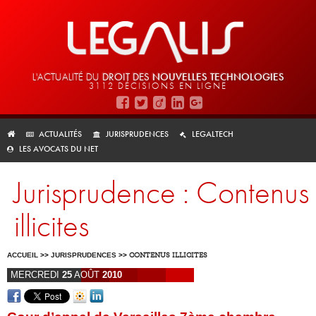
L'ACTUALITÉ DU
DROIT DES
NOUVELLES TECHNOLOGIES
3112 DÉCISIONS EN LIGNE
ACTUALITÉS
JURISPRUDENCES
LEGALTECH
LES AVOCATS DU NET
Jurisprudence : Contenus
illicites
ACCUEIL
>>
JURISPRUDENCES
>>
CONTENUS ILLICITES
MERCREDI
25
AOÛT
2010