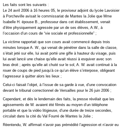
Les faits sont les suivants :
Le 24 avril 2006 à 16 heures 05, le proviseur adjoint du lycée Lavoisier
à Porcheville avisait le commissariat de Mantes la Jolie que Mme
Isabelle H. épouse B., professeur dans cet établissement, venait
d’être physiquement agressée par un de ses élèves, A.W., à
l’occasion d’un cours de “vie sociale et professionnelle” ;
La victime rapportait que son cours avait commencé depuis trois
minutes lorsque A. W., qui venait de pénétrer dans la salle de classe,
s’était jeté sur elle, lui avait porté une gifle à hauteur du visage, puis
lui avait lancé une chaise qu’elle avait réussi à esquiver avec son
bras droit ; après qu’elle ait chuté sur le sol, A. W. avait continué à la
rouer de coups de pied jusqu’à ce qu’un élève s’interpose, obligeant
l’agresseur à quitter alors les lieux ;
Celui-ci faisait l’objet, à l’issue de sa garde à vue, d’une convocation
devant le tribunal correctionnel de Versailles pour le 26 juin 2006 ;
Cependant, et dès le lendemain des faits, la presse révélait que les
agissements de W. avaient été filmés au moyen d’un téléphone
portable et que la vidéo litigieuse, d’une durée de treize secondes,
circulait dans la cité du Val Fourré de Mantes la Jolie ;
Réentendu, W. affirmait n’avoir pas prémédité l’agression et n’avoir eu