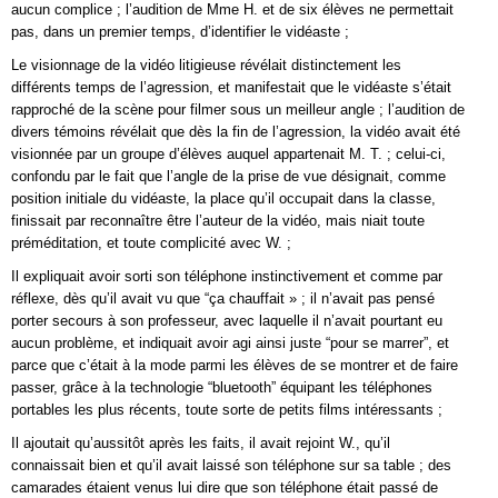
aucun complice ; l’audition de Mme H. et de six élèves ne permettait
pas, dans un premier temps, d’identifier le vidéaste ;
Le visionnage de la vidéo litigieuse révélait distinctement les
différents temps de l’agression, et manifestait que le vidéaste s’était
rapproché de la scène pour filmer sous un meilleur angle ; l’audition de
divers témoins révélait que dès la fin de l’agression, la vidéo avait été
visionnée par un groupe d’élèves auquel appartenait M. T. ; celui-ci,
confondu par le fait que l’angle de la prise de vue désignait, comme
position initiale du vidéaste, la place qu’il occupait dans la classe,
finissait par reconnaître être l’auteur de la vidéo, mais niait toute
préméditation, et toute complicité avec W. ;
Il expliquait avoir sorti son téléphone instinctivement et comme par
réflexe, dès qu’il avait vu que “ça chauffait » ; il n’avait pas pensé
porter secours à son professeur, avec laquelle il n’avait pourtant eu
aucun problème, et indiquait avoir agi ainsi juste “pour se marrer”, et
parce que c’était à la mode parmi les élèves de se montrer et de faire
passer, grâce à la technologie “bluetooth” équipant les téléphones
portables les plus récents, toute sorte de petits films intéressants ;
Il ajoutait qu’aussitôt après les faits, il avait rejoint W., qu’il
connaissait bien et qu’il avait laissé son téléphone sur sa table ; des
camarades étaient venus lui dire que son téléphone était passé de