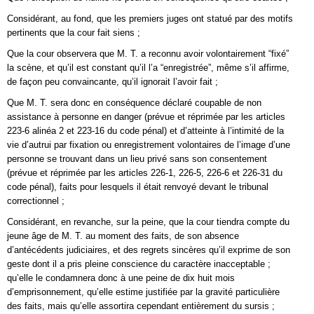
Considérant, au fond, que les premiers juges ont statué par des motifs
pertinents que la cour fait siens ;
Que la cour observera que M. T. a reconnu avoir volontairement “fixé”
la scène, et qu’il est constant qu’il l’a “enregistrée”, même s’il affirme,
de façon peu convaincante, qu’il ignorait l’avoir fait ;
Que M. T. sera donc en conséquence déclaré coupable de non
assistance à personne en danger (prévue et réprimée par les articles
223-6 alinéa 2 et 223-16 du code pénal) et d’atteinte à l’intimité de la
vie d’autrui par fixation ou enregistrement volontaires de l’image d’une
personne se trouvant dans un lieu privé sans son consentement
(prévue et réprimée par les articles 226-1, 226-5, 226-6 et 226-31 du
code pénal), faits pour lesquels il était renvoyé devant le tribunal
correctionnel ;
Considérant, en revanche, sur la peine, que la cour tiendra compte du
jeune âge de M. T. au moment des faits, de son absence
d’antécédents judiciaires, et des regrets sincères qu’il exprime de son
geste dont il a pris pleine conscience du caractère inacceptable ;
qu’elle le condamnera donc à une peine de dix huit mois
d’emprisonnement, qu’elle estime justifiée par la gravité particulière
des faits, mais qu’elle assortira cependant entièrement du sursis ;