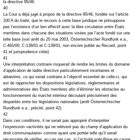
la directive 95/46.
40
La Cour a déjà jugé à propos de la directive 95/46, fondée sur l’article
100 A du traité, que le recours à cette base juridique ne présuppose
pas l’existence d’un lien effectif avec la libre circulation entre États
membres dans chacune des situations visées par l’acte fondé sur une
telle base (voir arrêt du 20 mai 2003, Österreichischer Rundfunk e.a.,
C-465/00, C-138/01 et C-139/01, non encore publié au Recueil, point
41 et jurisprudence citée).
41
Une interprétation contraire risquerait de rendre les limites du domaine
d’application de ladite directive particulièrement incertaines et
aléatoires, ce qui serait contraire à l’objectif essentiel de celle-ci, qui
est de rapprocher les dispositions législatives, réglementaires et
administratives des États membres afin d’éliminer les obstacles au
fonctionnement du marché intérieur découlant précisément des
disparités entre les législations nationales (arrêt Österreichischer
Rundfunk e.a., précité, point 42).
42
Dans ces conditions, il ne serait pas approprié d’interpréter
l’expression «activités qui ne relèvent pas du champ d’application du
droit communautaire» comme ayant une portée telle qu’il serait
nécessaire de vérifier, au cas par cas, si l’activité spécifique en cause