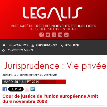
L'ACTUALITÉ DU
DROIT DES
NOUVELLES TECHNOLOGIES
3112 DÉCISIONS EN LIGNE
ACTUALITÉS
JURISPRUDENCES
LEGALTECH
LES AVOCATS DU NET
Jurisprudence : Vie privée
ACCUEIL
>>
JURISPRUDENCES
>>
VIE PRIVÉE
MARDI
29
JUILLET
2014
Cour de justice de l’union européenne Arrêt
du 6 novembre 2003