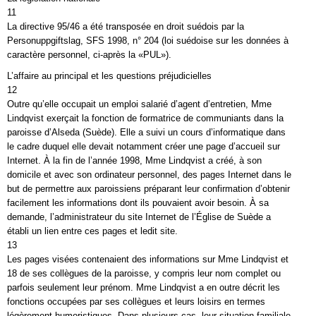
11
La directive 95/46 a été transposée en droit suédois par la
Personuppgiftslag, SFS 1998, n° 204 (loi suédoise sur les données à
caractère personnel, ci-après la «PUL»).
L’affaire au principal et les questions préjudicielles
12
Outre qu’elle occupait un emploi salarié d’agent d’entretien, Mme
Lindqvist exerçait la fonction de formatrice de communiants dans la
paroisse d’Alseda (Suède). Elle a suivi un cours d’informatique dans
le cadre duquel elle devait notamment créer une page d’accueil sur
Internet. À la fin de l’année 1998, Mme Lindqvist a créé, à son
domicile et avec son ordinateur personnel, des pages Internet dans le
but de permettre aux paroissiens préparant leur confirmation d’obtenir
facilement les informations dont ils pouvaient avoir besoin. À sa
demande, l’administrateur du site Internet de l’Église de Suède a
établi un lien entre ces pages et ledit site.
13
Les pages visées contenaient des informations sur Mme Lindqvist et
18 de ses collègues de la paroisse, y compris leur nom complet ou
parfois seulement leur prénom. Mme Lindqvist a en outre décrit les
fonctions occupées par ses collègues et leurs loisirs en termes
légèrement humoristiques. Dans plusieurs cas, leur situation familiale,