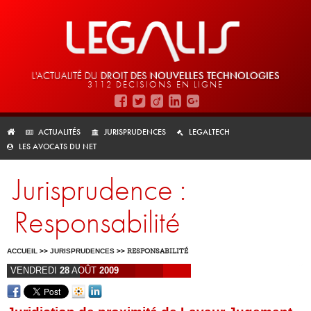
L'ACTUALITÉ DU
DROIT DES
NOUVELLES TECHNOLOGIES
3112 DÉCISIONS EN LIGNE
ACTUALITÉS
JURISPRUDENCES
LEGALTECH
LES AVOCATS DU NET
Jurisprudence :
Responsabilité
ACCUEIL
>>
JURISPRUDENCES
>>
RESPONSABILITÉ
VENDREDI
28
AOÛT
2009